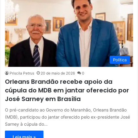
Política
Priscila Petrus
20 de maio de 2026
0
Orleans Brandão recebe apoio da
cúpula do MDB em jantar oferecido por
José Sarney em Brasília
O pré-candidato ao Governo do Maranhão, Orleans Brandão
(MDB), participou do jantar oferecido pelo ex-presidente José
Sarney à cúpula do…
Leia mais »