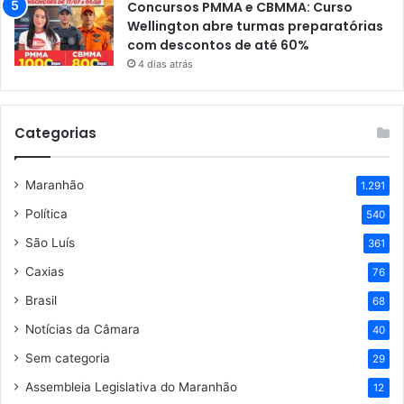
Concursos PMMA e CBMMA: Curso
Wellington abre turmas preparatórias
com descontos de até 60%
4 dias atrás
Categorias
Maranhão
1.291
Política
540
São Luís
361
Caxias
76
Brasil
68
Notícias da Câmara
40
Sem categoria
29
Assembleia Legislativa do Maranhão
12