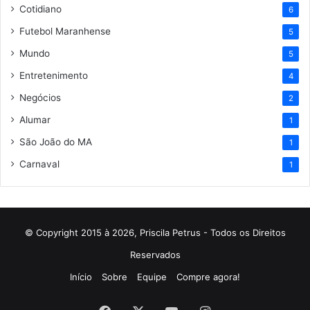
Cotidiano
6
Futebol Maranhense
5
Mundo
5
Entretenimento
4
Negócios
2
Alumar
1
São João do MA
1
Carnaval
1
© Copyright 2015 à 2026, Priscila Petrus - Todos os Direitos
Reservados
Início
Sobre
Equipe
Compre agora!