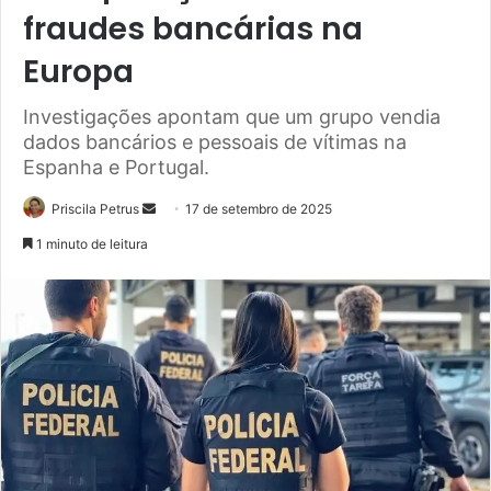
fraudes bancárias na
Europa
Investigações apontam que um grupo vendia
dados bancários e pessoais de vítimas na
Espanha e Portugal.
Priscila Petrus
M
17 de setembro de 2025
a
1 minuto de leitura
n
d
e
u
m
e
-
m
a