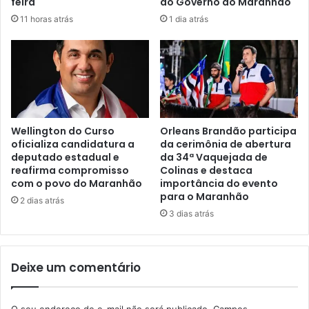
feira
ao Governo do Maranhão
p
a
11 horas atrás
1 dia atrás
ó
s
s
e
a
r
l
v
e
i
r
ç
t
o
a
s
Wellington do Curso
Orleans Brandão participa
d
p
oficializa candidatura a
da cerimônia de abertura
o
deputado estadual e
da 34ª Vaquejada de
r
reafirma compromisso
Colinas e destaca
T
e
com o povo do Maranhão
importância do evento
C
s
para o Maranhão
E
t
2 dias atrás
3 dias atrás
a
d
o
s
Deixe um comentário
p
o
r