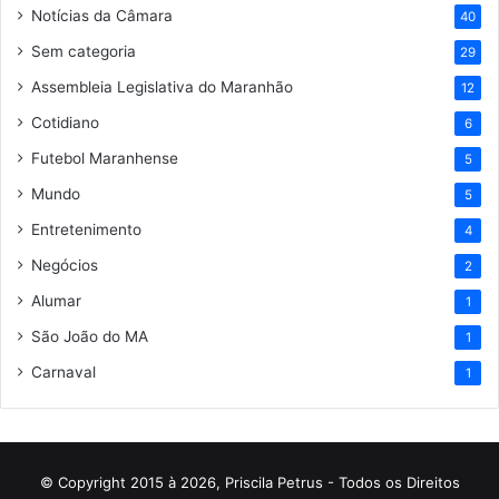
Notícias da Câmara
40
Sem categoria
29
Assembleia Legislativa do Maranhão
12
Cotidiano
6
Futebol Maranhense
5
Mundo
5
Entretenimento
4
Negócios
2
Alumar
1
São João do MA
1
Carnaval
1
© Copyright 2015 à 2026, Priscila Petrus - Todos os Direitos