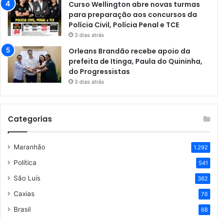
Curso Wellington abre novas turmas
para preparação aos concursos da
Polícia Civil, Polícia Penal e TCE
3 dias atrás
Orleans Brandão recebe apoio da
prefeita de Itinga, Paula do Quininha,
do Progressistas
3 dias atrás
Categorias
Maranhão
1.292
Política
541
São Luís
362
Caxias
76
Brasil
68