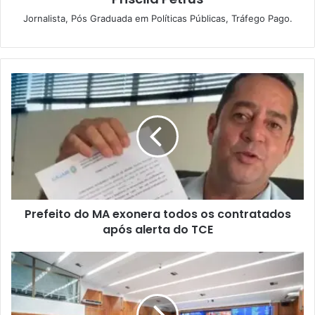
Jornalista, Pós Graduada em Políticas Públicas, Tráfego Pago.
P
r
e
f
e
i
t
o
d
Prefeito do MA exonera todos os contratados
o
após alerta do TCE
M
A
e
A
x
s
o
s
n
e