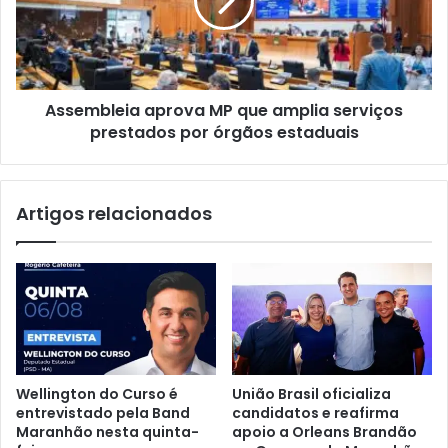
e
m
r
b
a
l
t
e
o
i
d
Assembleia aprova MP que amplia serviços
a
o
prestados por órgãos estaduais
a
s
p
o
r
s
o
Artigos relacionados
c
v
o
a
n
M
t
P
r
q
a
u
t
e
a
a
d
m
Wellington do Curso é
União Brasil oficializa
o
p
entrevistado pela Band
candidatos e reafirma
s
l
Maranhão nesta quinta-
apoio a Orleans Brandão
a
i