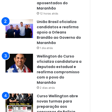
aposentados do
Maranhão
12 horas atrás
União Brasil oficializa
candidatos e reafirma
apoio a Orleans
Brandão ao Governo do
Maranhão
1 dia atrás
Wellington do Curso
oficializa candidatura a
deputado estadual e
reafirma compromisso
com o povo do
Maranhão
2 dias atrás
Curso Wellington abre
novas turmas para
preparação aos
concursos da Polícia