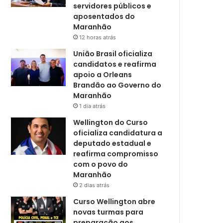
servidores públicos e
aposentados do
Maranhão
12 horas atrás
União Brasil oficializa
candidatos e reafirma
apoio a Orleans
Brandão ao Governo do
Maranhão
1 dia atrás
Wellington do Curso
oficializa candidatura a
deputado estadual e
reafirma compromisso
com o povo do
Maranhão
2 dias atrás
Curso Wellington abre
novas turmas para
preparação aos