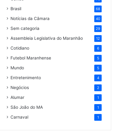
Brasil
68
Notícias da Câmara
40
Sem categoria
29
Assembleia Legislativa do Maranhão
12
Cotidiano
6
Futebol Maranhense
5
Mundo
5
Entretenimento
4
Negócios
2
Alumar
1
São João do MA
1
Carnaval
1