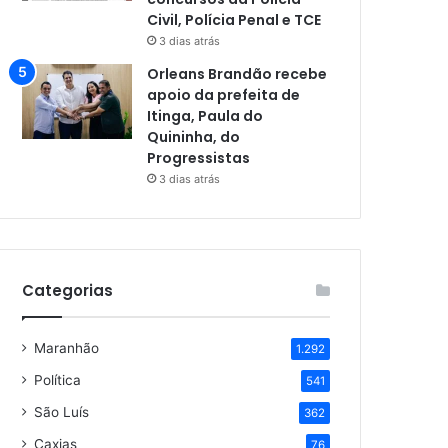
Civil, Polícia Penal e TCE
3 dias atrás
Orleans Brandão recebe
apoio da prefeita de
Itinga, Paula do
Quininha, do
Progressistas
3 dias atrás
Categorias
Maranhão
1.292
Política
541
São Luís
362
Caxias
76