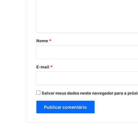
e
s
n
t
á
r
Nome
*
i
o
*
E-mail
*
Salvar meus dados neste navegador para a próx