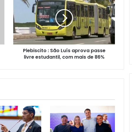
l
e
b
i
s
c
i
t
Plebiscito : São Luís aprova passe
o
livre estudantil, com mais de 86%
:
S
ã
o
L
u
í
s
a
p
r
o
v