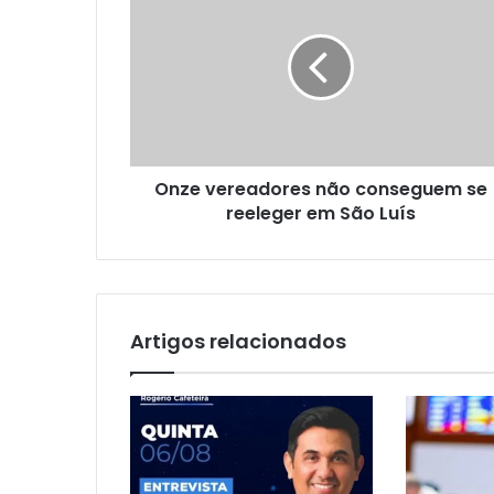
n
z
e
v
e
r
e
a
Onze vereadores não conseguem se
d
reeleger em São Luís
o
r
e
s
n
ã
Artigos relacionados
o
c
o
n
s
e
g