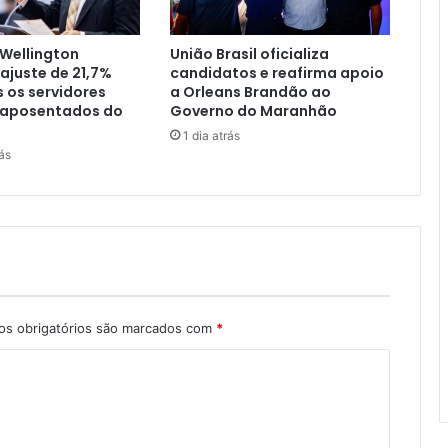
a
p
Wellington
União Brasil oficializa
a
ajuste de 21,7%
candidatos e reafirma apoio
s
 os servidores
a Orleans Brandão ao
s
e aposentados do
Governo do Maranhão
e
1 dia atrás
l
ás
i
v
r
e
e
s
t
u
s obrigatórios são marcados com
*
d
a
n
t
i
l