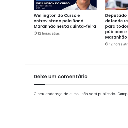
u
e
Wellington do Curso é
Deputado 
m
entrevistado pela Band
defende re
s
Maranhão nesta quinta-feira
para todos
e
públicos 
12 horas atrás
r
Maranhão
e
12 horas atr
e
l
e
g
e
Deixe um comentário
r
e
m
O seu endereço de e-mail não será publicado.
Campo
S
ã
C
o
L
o
u
m
í