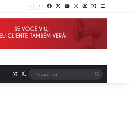
Facebook
X
YouTube
Instagram
Entrar
Artigo aleatório
Barra Latera
Deputado Wellington defende reajuste de 21,7% para todos os servidores públicos e aposentados do Maranhão
Artigo aleatório
Switch skin
Procurar
por