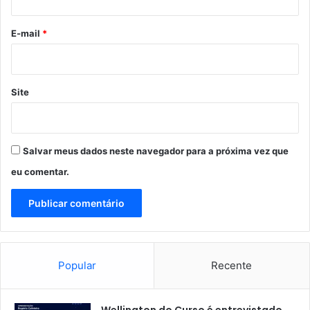
e
o
n
*
E-mail
*
g
a
n
a
Site
r
o
p
o
Salvar meus dados neste navegador para a próxima vez que
v
o
eu comentar.
d
e
C
a
x
i
Popular
Recente
a
s