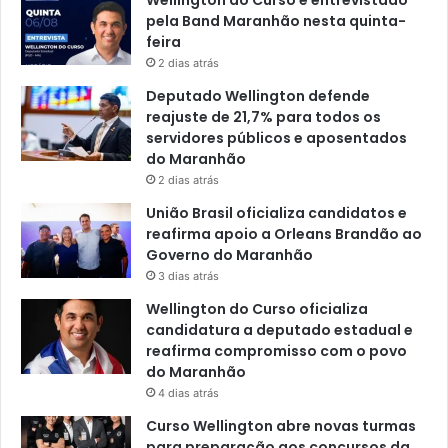
Wellington do Curso é entrevistado
pela Band Maranhão nesta quinta-
feira
2 dias atrás
Deputado Wellington defende
reajuste de 21,7% para todos os
servidores públicos e aposentados
do Maranhão
2 dias atrás
União Brasil oficializa candidatos e
reafirma apoio a Orleans Brandão ao
Governo do Maranhão
3 dias atrás
Wellington do Curso oficializa
candidatura a deputado estadual e
reafirma compromisso com o povo
do Maranhão
4 dias atrás
Curso Wellington abre novas turmas
para preparação aos concursos da