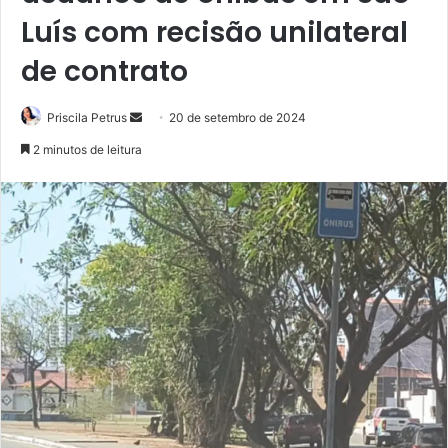
Luís com recisão unilateral
de contrato
Priscila Petrus
M
20 de setembro de 2024
a
2 minutos de leitura
n
d
e
u
m
e
-
m
a
i
l