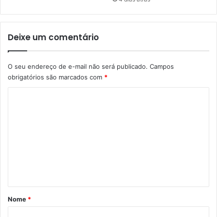
s
o
á
M
b
a
Deixe um comentário
a
r
d
i
o
n
O seu endereço de e-mail não será publicado.
Campos
(
h
obrigatórios são marcados com
*
2
o
1
J
C
)
r
o
.
p
m
a
e
r
a
n
t
t
e
á
n
t
r
Nome
*
a
i
r