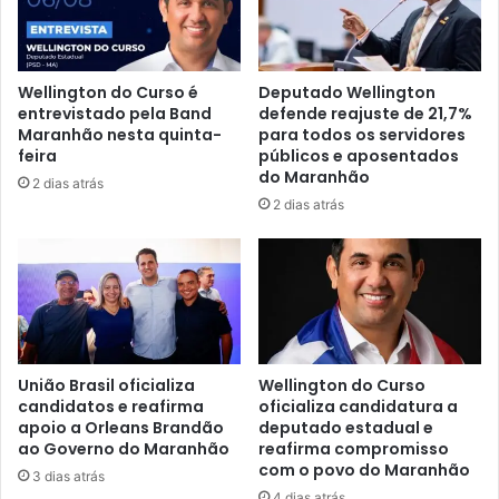
s
f
d
a
o
j
6
u
Wellington do Curso é
Deputado Wellington
°
t
entrevistado pela Band
defende reajuste de 21,7%
A
a
Maranhão nesta quinta-
para todos os servidores
c
e
feira
públicos e aposentados
t
n
do Maranhão
2 dias atrás
i
c
2 dias atrás
o
o
n
m
d
e
e
n
2
d
0
a
2
p
4
o
União Brasil oficializa
Wellington do Curso
n
candidatos e reafirma
oficializa candidatura a
r
apoio a Orleans Brandão
deputado estadual e
e
P
ao Governo do Maranhão
reafirma compromisso
s
a
com o povo do Maranhão
t
u
3 dias atrás
e
4 dias atrás
l