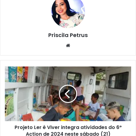
Priscila Petrus
We
bsi
te
P
r
o
j
e
t
o
L
e
Projeto Ler é Viver integra atividades do 6°
r
Action de 2024 neste sábado (21)
é