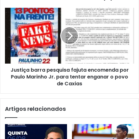
V
i
J
v
u
e
s
r
t
i
i
n
ç
t
a
e
b
g
a
r
Justiça barra pesquisa fajuta encomenda por
r
a
Paulo Marinho Jr. para tentar enganar o povo
r
a
a
de Caxias
t
p
i
e
v
s
Artigos relacionados
i
q
d
u
a
i
d
s
e
a