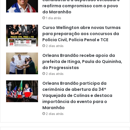
L
reafirma compromisso com o povo
U
do Maranhão
Í
1 dia atrás
S
Curso Wellington abre novas turmas
para preparação aos concursos da
Polícia Civil, Polícia Penal e TCE
2 dias atrás
Orleans Brandão recebe apoio da
prefeita de Itinga, Paula do Quininha,
do Progressistas
2 dias atrás
Orleans Brandão participa da
cerimônia de abertura da 34ª
Vaquejada de Colinas e destaca
importância do evento para o
Maranhão
2 dias atrás