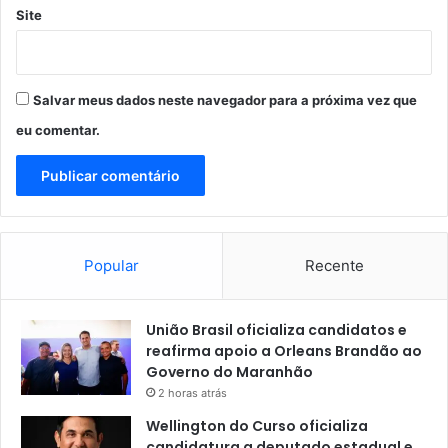
O
Site
a
N
x
A
i
M
a
E
Salvar meus dados neste navegador para a próxima vez que
s
N
T
eu comentar.
O
S
P
R
I
V
Popular
Recente
A
D
O
União Brasil oficializa candidatos e
S
reafirma apoio a Orleans Brandão ao
E
Governo do Maranhão
M
2 horas atrás
S
Ã
Wellington do Curso oficializa
O
candidatura a deputado estadual e