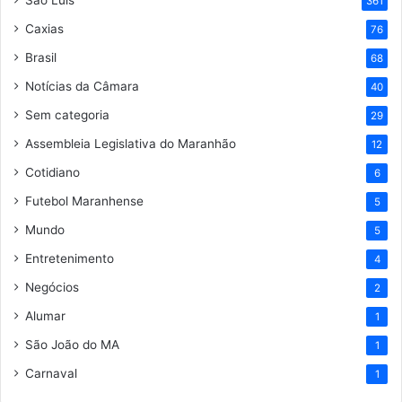
São Luís
361
Caxias
76
Brasil
68
Notícias da Câmara
40
Sem categoria
29
Assembleia Legislativa do Maranhão
12
Cotidiano
6
Futebol Maranhense
5
Mundo
5
Entretenimento
4
Negócios
2
Alumar
1
São João do MA
1
Carnaval
1