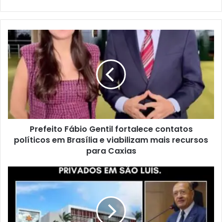
P
r
e
f
e
i
t
o
F
Prefeito Fábio Gentil fortalece contatos
á
políticos em Brasília e viabilizam mais recursos
b
i
para Caxias
o
G
C
e
Â
n
M
t
A
i
R
l