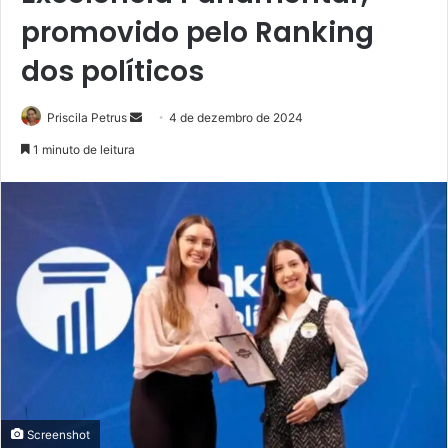
promovido pelo Ranking
dos políticos
Priscila Petrus
M
4 de dezembro de 2024
a
1 minuto de leitura
n
d
e
u
m
e
-
m
a
i
l
Screenshot