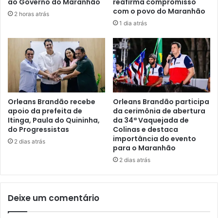
ao Governo do Maranhão
reafirma compromisso
t
O
com o povo do Maranhão
2 horas atrás
i
D
1 dia atrás
c
E
o
L
s
E
e
I
m
Q
B
U
r
E
a
G
Orleans Brandão recebe
Orleans Brandão participa
s
apoio da prefeita de
da cerimônia de abertura
A
í
Itinga, Paula do Quininha,
da 34ª Vaquejada de
R
do Progressistas
Colinas e destaca
l
A
importância do evento
i
N
2 dias atrás
para o Maranhão
a
T
e
2 dias atrás
E
v
2
i
5
a
M
Deixe um comentário
b
I
i
N