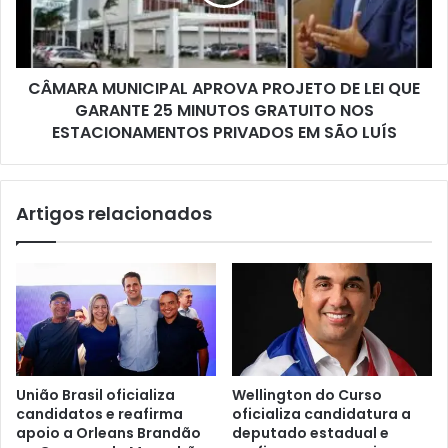
A
f
M
o
U
r
N
t
CÂMARA MUNICIPAL APROVA PROJETO DE LEI QUE
I
a
GARANTE 25 MINUTOS GRATUITO NOS
C
l
I
ESTACIONAMENTOS PRIVADOS EM SÃO LUÍS
e
P
c
A
e
L
Artigos relacionados
c
A
o
P
n
R
t
O
a
V
t
A
o
P
s
R
p
O
União Brasil oficializa
Wellington do Curso
o
J
candidatos e reafirma
oficializa candidatura a
l
E
apoio a Orleans Brandão
deputado estadual e
í
T