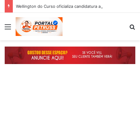
Wellington do Curso oficializa candidatura a deputado estadual e reafirma compromisso com o povo do Maranhão
Menu
P