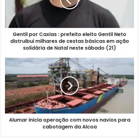
i
l
p
o
r
Gentil por Caxias : prefeito eleito Gentil Neto
C
distruibui milhares de cestas básicas em ação
a
x
solidária de Natal neste sábado (21)
i
a
A
s
l
:
u
p
m
r
a
e
r
f
i
e
n
i
i
t
Alumar inicia operação com novos navios para
c
o
cabotagem da Alcoa
i
e
a
l
o