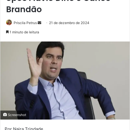
Brandão
Priscila Petrus
M
21 de dezembro de 2024
a
1 minuto de leitura
n
d
e
u
m
e
-
m
a
i
l
Screenshot
Por Naira Trindade