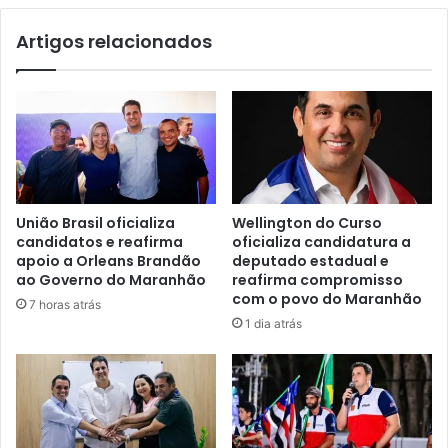
e
p
Artigos relacionados
i
e
t
r
o
a
G
ç
e
ã
n
o
t
c
i
o
l
m
União Brasil oficializa
Wellington do Curso
N
n
candidatos e reafirma
oficializa candidatura a
e
o
apoio a Orleans Brandão
deputado estadual e
t
v
ao Governo do Maranhão
reafirma compromisso
o
o
com o povo do Maranhão
7 horas atrás
d
s
1 dia atrás
i
n
s
a
t
v
r
i
u
o
i
s