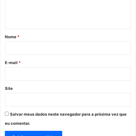
s
i
n
c
t
a
á
s
e
r
Nome
*
m
i
a
ç
o
ã
*
E-mail
*
o
s
o
l
Site
i
d
á
r
Salvar meus dados neste navegador para a próxima vez que
i
a
eu comentar.
d
e