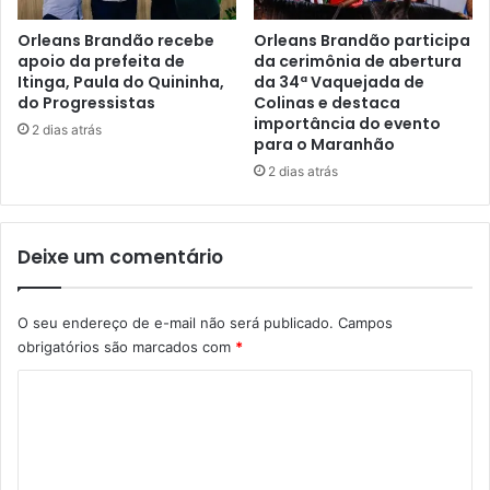
b
p
u
a
Orleans Brandão recebe
Orleans Brandão participa
i
apoio da prefeita de
da cerimônia de abertura
r
Itinga, Paula do Quininha,
da 34ª Vaquejada de
m
a
do Progressistas
Colinas e destaca
i
c
importância do evento
l
a
2 dias atrás
para o Maranhão
h
b
2 dias atrás
a
o
r
t
e
a
s
g
Deixe um comentário
d
e
e
m
c
d
O seu endereço de e-mail não será publicado.
Campos
e
a
obrigatórios são marcados com
*
s
A
t
l
C
a
c
o
s
o
b
a
m
á
e