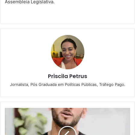
Assembleia Legislativa.
Priscila Petrus
Jornalista, Pós Graduada em Políticas Públicas, Tráfego Pago.
G
e
n
t