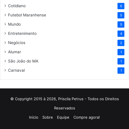
Cotidiano
6
Futebol Maranhense
5
Mundo
5
Entretenimento
4
Negócios
2
Alumar
1
São João do MA
1
Carnaval
1
© Copyright 2015 à 2026, Priscila Petrus - Todos os Direitos
Reservados
Início
Sobre
Equipe
Compre agora!