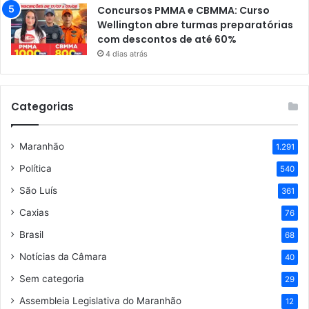
Concursos PMMA e CBMMA: Curso
Wellington abre turmas preparatórias
com descontos de até 60%
4 dias atrás
Categorias
Maranhão
1.291
Política
540
São Luís
361
Caxias
76
Brasil
68
Notícias da Câmara
40
Sem categoria
29
Assembleia Legislativa do Maranhão
12