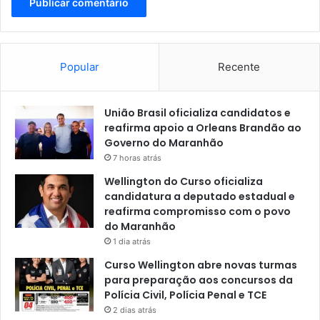
N
a
t
a
Popular
Recente
l
n
e
União Brasil oficializa candidatos e
s
reafirma apoio a Orleans Brandão ao
t
Governo do Maranhão
e
7 horas atrás
s
á
Wellington do Curso oficializa
b
candidatura a deputado estadual e
a
reafirma compromisso com o povo
d
do Maranhão
o
1 dia atrás
(
Curso Wellington abre novas turmas
2
para preparação aos concursos da
1
Polícia Civil, Polícia Penal e TCE
)
2 dias atrás