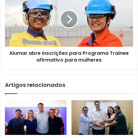
l
u
m
a
r
a
b
r
Alumar abre inscrições para Programa Trainee
e
afirmativo para mulheres
i
n
s
c
Artigos relacionados
r
i
ç
õ
e
s
p
a
r