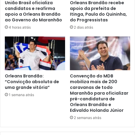
União Brasil oficializa
Orleans Brandão recebe
a
candidatos e reafirma
apoio da prefeita de
P
apoio a Orleans Brandão
Itinga, Paula do Quininha,
r
ao Governo do Maranhão
do Progressistas
o
4 horas atrás
2 dias atrás
g
r
a
m
a
T
r
a
Orleans Brandão:
Convenção do MDB
i
“Convicção absoluta de
mobiliza mais de 200
uma grande vitória”
caravanas de todo
n
Maranhão para oficializar
e
1 semana atrás
pré-candidatura de
e
Orleans Brandão e
a
Edivaldo Holanda Júnior
f
2 semanas atrás
i
r
m