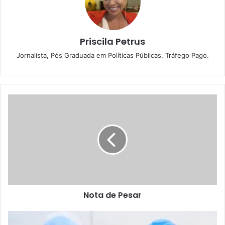
Priscila Petrus
Jornalista, Pós Graduada em Políticas Públicas, Tráfego Pago.
N
o
t
a
d
e
P
e
s
Nota de Pesar
a
r
A