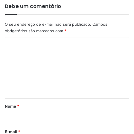
a
Deixe um comentário
t
i
v
O seu endereço de e-mail não será publicado.
Campos
o
obrigatórios são marcados com
*
p
a
C
r
o
a
m
m
u
e
l
n
h
e
t
r
á
e
s
r
Nome
*
i
o
*
E-mail
*