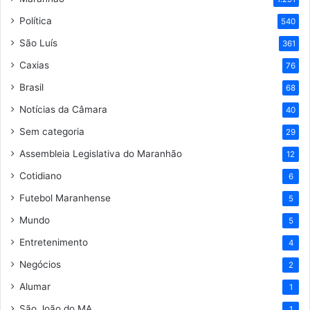
Política
540
São Luís
361
Caxias
76
Brasil
68
Notícias da Câmara
40
Sem categoria
29
Assembleia Legislativa do Maranhão
12
Cotidiano
6
Futebol Maranhense
5
Mundo
5
Entretenimento
4
Negócios
2
Alumar
1
São João do MA
1