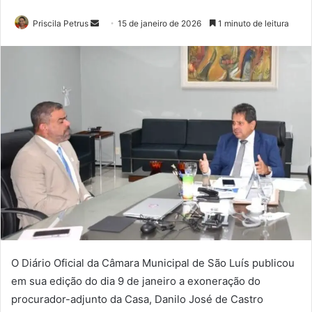
Priscila Petrus
M
15 de janeiro de 2026
1 minuto de leitura
a
n
d
e
u
m
e
-
m
a
i
l
O Diário Oficial da Câmara Municipal de São Luís publicou
em sua edição do dia 9 de janeiro a exoneração do
procurador-adjunto da Casa, Danilo José de Castro