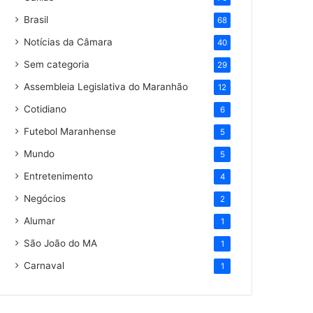
Brasil
68
Notícias da Câmara
40
Sem categoria
29
Assembleia Legislativa do Maranhão
12
Cotidiano
6
Futebol Maranhense
5
Mundo
5
Entretenimento
4
Negócios
2
Alumar
1
São João do MA
1
Carnaval
1