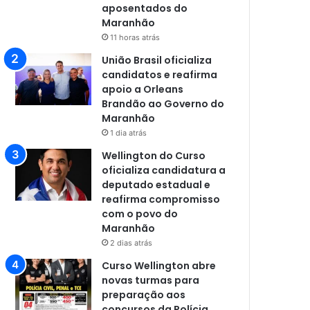
aposentados do
Maranhão
11 horas atrás
União Brasil oficializa
candidatos e reafirma
apoio a Orleans
Brandão ao Governo do
Maranhão
1 dia atrás
Wellington do Curso
oficializa candidatura a
deputado estadual e
reafirma compromisso
com o povo do
Maranhão
2 dias atrás
Curso Wellington abre
novas turmas para
preparação aos
concursos da Polícia