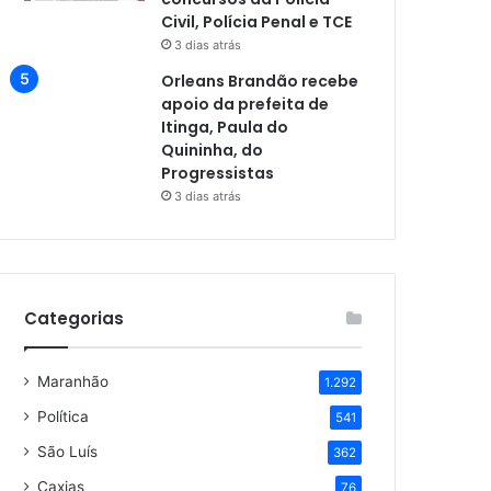
Civil, Polícia Penal e TCE
3 dias atrás
Orleans Brandão recebe
apoio da prefeita de
Itinga, Paula do
Quininha, do
Progressistas
3 dias atrás
Categorias
Maranhão
1.292
Política
541
São Luís
362
Caxias
76