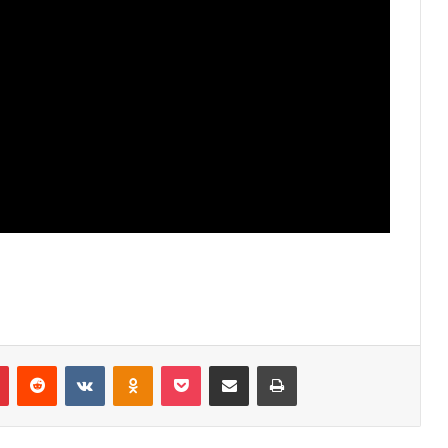
Pinterest
Reddit
VK
OK
Pocket
Compartilhar via e-mail
Imprimir