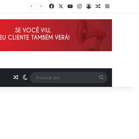
Facebook
X
YouTube
Instagram
Entrar
Artigo aleatório
Barra Latera
Deputado Wellington defende reajuste de 21,7% para todos os servidores públicos e aposentados do Maranhão
Artigo aleatório
Switch skin
Procurar
por