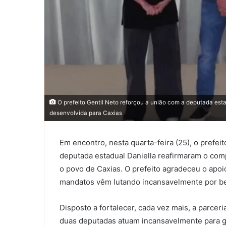
O prefeito Gentil Neto reforçou a união com a deputada est
desenvolvida para Caxias
Em encontro, nesta quarta-feira (25), o prefei
deputada estadual Daniella reafirmaram o com
o povo de Caxias. O prefeito agradeceu o apoi
mandatos vêm lutando incansavelmente por ben
Disposto a fortalecer, cada vez mais, a parcer
duas deputadas atuam incansavelmente para g