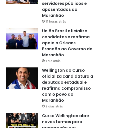
servidores públicos e
aposentados do
Maranhão
11 horas atrás
União Brasil oficializa
candidatos e reafirma
apoio a Orleans
Brandão ao Governo do
Maranhão
1 dia atrás
Wellington do Curso
oficializa candidatura a
deputado estadual e
reafirma compromisso
com o povo do
Maranhão
2 dias atrás
Curso Wellington abre
novas turmas para
preparação aos