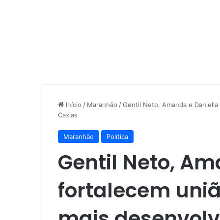
Início
/
Maranhão
/
Gentil Neto, Amanda e Daniella
Caxias
Maranhão
Política
Gentil Neto, Am
fortalecem uniã
mais desenvolv