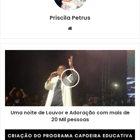
Priscila Petrus
We
bsi
te
U
m
a
n
o
i
t
e
d
Uma noite de Louvor e Adoração com mais de
e
20 Mil pessoas
L
o
u
P
v
A