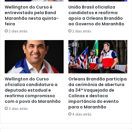
0
O
Wellington do Curso é
União Brasil oficializa
M
D
entrevistado pela Band
candidatos e reafirma
i
O
Maranhão nesta quinta-
apoio a Orleans Brandão
l
P
feira
ao Governo do Maranhão
p
R
2 dias atrás
2 dias atrás
e
O
s
G
s
R
o
A
a
M
s
A
C
A
Wellington do Curso
Orleans Brandão participa
P
oficializa candidatura a
da cerimônia de abertura
deputado estadual e
da 34ª Vaquejada de
O
reafirma compromisso
Colinas e destaca
E
com o povo do Maranhão
importância do evento
I
para o Maranhão
R
3 dias atrás
4 dias atrás
A
E
D