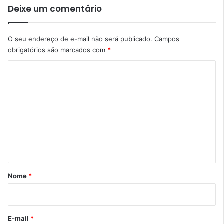
U
Deixe um comentário
C
A
T
O seu endereço de e-mail não será publicado.
Campos
I
obrigatórios são marcados com
*
V
A
C
N
o
A
S
m
E
e
S
C
n
O
t
L
á
A
S
r
Nome
*
D
i
O
M
o
U
*
E-mail
*
N