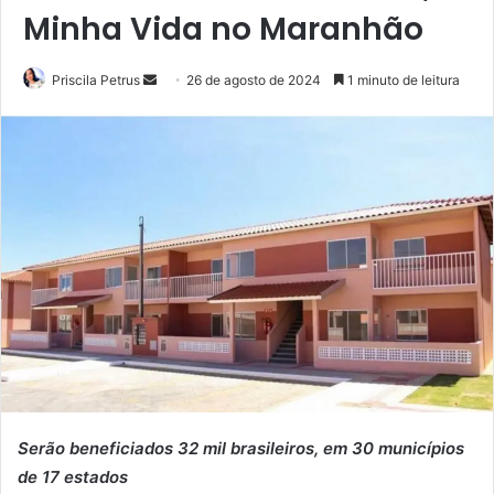
Minha Vida no Maranhão
Priscila Petrus
M
26 de agosto de 2024
1 minuto de leitura
a
n
d
e
u
m
e
-
m
a
i
l
Serão beneficiados 32 mil brasileiros, em 30 municípios
de 17 estados