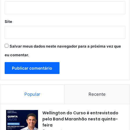
I
C
Í
Site
P
I
O
D
Salvar meus dados neste navegador para a próxima vez que
E
S
eu comentar.
Ã
O
L
U
Í
S
Popular
Recente
Wellington do Curso é entrevistado
pela Band Maranhão nesta quinta-
feira