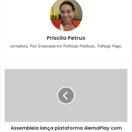
Priscila Petrus
Jornalista, Pós Graduada em Políticas Públicas, Tráfego Pago.
A
s
s
e
m
b
l
e
i
Assembleia lança plataforma AlemaPlay com
a