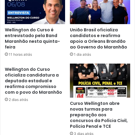
t
a
e
y
r
c
m
o
i
Wellington do Curso é
União Brasil oficializa
m
n
entrevistado pela Band
candidatos e reafirma
s
a
Maranhão nesta quinta-
apoio a Orleans Brandão
t
r
feira
ao Governo do Maranhão
r
e
11 horas atrás
1 dia atrás
e
a
a
j
Wellington do Curso
m
u
oficializa candidatura a
i
s
deputado estadual e
n
t
reafirma compromisso
g
e
com o povo do Maranhão
d
p
2 dias atrás
e
r
Curso Wellington abre
p
o
novas turmas para
r
preparação aos
v
concursos da Polícia Civil,
o
i
Polícia Penal e TCE
d
s
u
ó
3 dias atrás