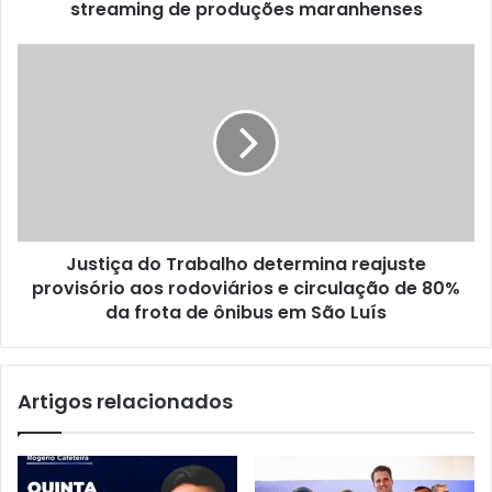
streaming de produções maranhenses
l
a
n
J
ç
u
a
s
p
t
l
i
a
ç
t
a
a
d
f
o
o
Justiça do Trabalho determina reajuste
T
r
provisório aos rodoviários e circulação de 80%
r
m
a
da frota de ônibus em São Luís
a
b
A
a
l
l
Artigos relacionados
e
h
m
o
a
d
P
e
l