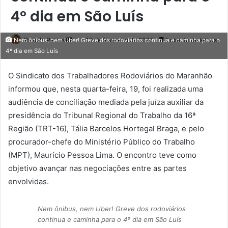
4º dia em São Luís
Priscila Petrus
M
19 de fevereiro de 2025
1 minuto de leitura
Nem ônibus, nem Uber! Greve dos rodoviários continua e caminha para o
4º dia em São Luís
a
n
O Sindicato dos Trabalhadores Rodoviários do Maranhão
d
informou que, nesta quarta-feira, 19, foi realizada uma
e
audiência de conciliação mediada pela juíza auxiliar da
u
m
presidência do Tribunal Regional do Trabalho da 16ª
e
Região (TRT-16), Tália Barcelos Hortegal Braga, e pelo
-
procurador-chefe do Ministério Público do Trabalho
m
(MPT), Maurício Pessoa Lima. O encontro teve como
a
objetivo avançar nas negociações entre as partes
i
envolvidas.
l
Nem ônibus, nem Uber! Greve dos rodoviários
continua e caminha para o 4º dia em São Luís