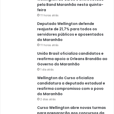
ô
pela Band Maranhão nesta quinta-
n
feira
i
11 horas atrás
b
u
Deputado Wellington defende
s
reajuste de 21,7% para todos os
e
servidores públicos e aposentados
m
do Maranhão
S
11 horas atrás
ã
União Brasil oficializa candidatos e
o
reafirma apoio a Orleans Brandão ao
L
Governo do Maranhão
u
1 dia atrás
í
s
Wellington do Curso oficializa
candidatura a deputado estadual e
reafirma compromisso com o povo
do Maranhão
2 dias atrás
Curso Wellington abre novas turmas
para preparação aos concursos da