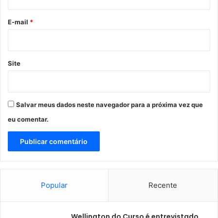
c
o
u
*
E-mail
*
l
a
ç
ã
Site
o
d
e
8
Salvar meus dados neste navegador para a próxima vez que
0
%
eu comentar.
d
a
f
r
o
t
Popular
Recente
a
d
e
Wellington do Curso é entrevistado