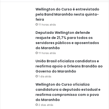
a
Wellington do Curso é entrevistado
n
pela Band Maranhão nesta quinta-
h
feira
ã
11 horas atrás
o
Deputado Wellington defende
reajuste de 21,7% para todos os
servidores públicos e aposentados
do Maranhão
11 horas atrás
União Brasil oficializa candidatos e
reafirma apoio a Orleans Brandão ao
Governo do Maranhão
1 dia atrás
Wellington do Curso oficializa
candidatura a deputado estadual e
reafirma compromisso com o povo
do Maranhão
2 dias atrás