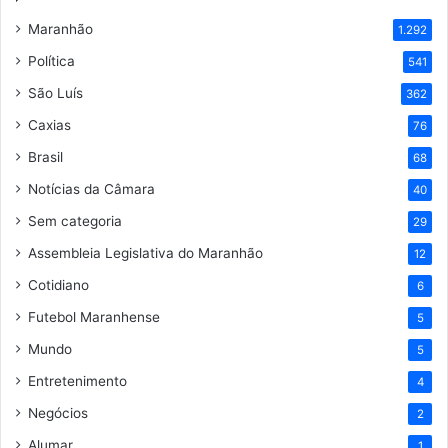
Maranhão
1.292
Política
541
São Luís
362
Caxias
76
Brasil
68
Notícias da Câmara
40
Sem categoria
29
Assembleia Legislativa do Maranhão
12
Cotidiano
6
Futebol Maranhense
5
Mundo
5
Entretenimento
4
Negócios
2
Alumar
1