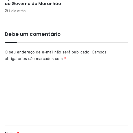
ao Governo do Maranhão
r
i
e
o
1 dia atrás
z
n
i
a
n
l
Deixe um comentário
h
,
a
d
n
e
O seu endereço de e-mail não será publicado.
Campos
e
f
obrigatórios são marcados com
*
s
e
t
s
C
a
a
t
o
d
e
a
m
r
d
e
ç
e
a
m
n
(
o
t
0
c
2
r
á
)
a
r