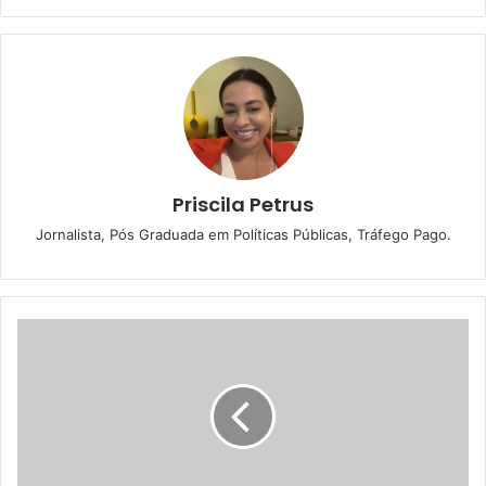
Priscila Petrus
Jornalista, Pós Graduada em Políticas Públicas, Tráfego Pago.
N
a
t
a
l
I
l