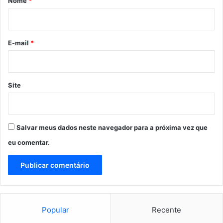
Nome
*
c
i
i
a
o
e
*
E-mail
*
c
o
m
p
Site
r
o
m
i
Salvar meus dados neste navegador para a próxima vez que
s
s
eu comentar.
o
c
o
m
o
M
Popular
Recente
a
r