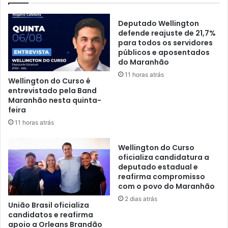
t
a
a
e
Deputado Wellington
o
s
defende reajuste de 21,7%
R
t
para todos os servidores
e
públicos e aposentados
a
do Maranhão
s
b
i
i
11 horas atrás
Wellington do Curso é
d
l
entrevistado pela Band
e
i
Maranhão nesta quinta-
n
d
feira
c
a
11 horas atrás
i
d
a
e
Wellington do Curso
l
i
oficializa candidatura a
S
n
deputado estadual e
a
s
reafirma compromisso
n
t
com o povo do Maranhão
t
i
2 dias atrás
a
t
União Brasil oficializa
T
u
candidatos e reafirma
e
apoio a Orleans Brandão
c