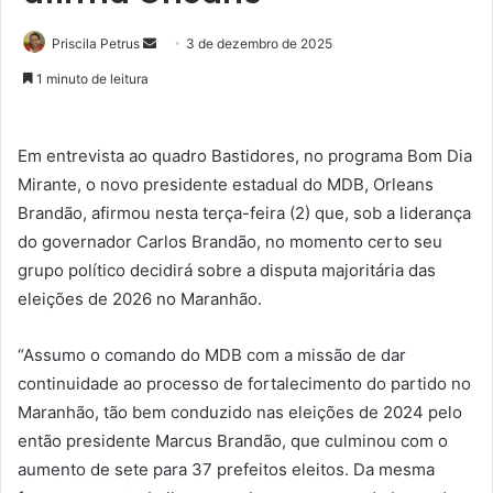
Priscila Petrus
M
3 de dezembro de 2025
a
1 minuto de leitura
n
d
e
Em entrevista ao quadro Bastidores, no programa Bom Dia
u
Mirante, o novo presidente estadual do MDB, Orleans
m
Brandão, afirmou nesta terça-feira (2) que, sob a liderança
e
do governador Carlos Brandão, no momento certo seu
-
grupo político decidirá sobre a disputa majoritária das
m
eleições de 2026 no Maranhão.
a
i
“Assumo o comando do MDB com a missão de dar
l
continuidade ao processo de fortalecimento do partido no
Maranhão, tão bem conduzido nas eleições de 2024 pelo
então presidente Marcus Brandão, que culminou com o
aumento de sete para 37 prefeitos eleitos. Da mesma