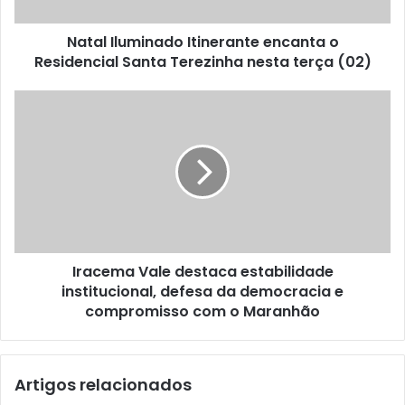
u
m
Natal Iluminado Itinerante encanta o
i
Residencial Santa Terezinha nesta terça (02)
n
a
d
I
o
r
I
a
t
c
i
e
n
m
e
a
r
V
a
a
n
Iracema Vale destaca estabilidade
l
t
institucional, defesa da democracia e
e
e
d
compromisso com o Maranhão
e
e
n
s
c
t
Artigos relacionados
a
a
n
c