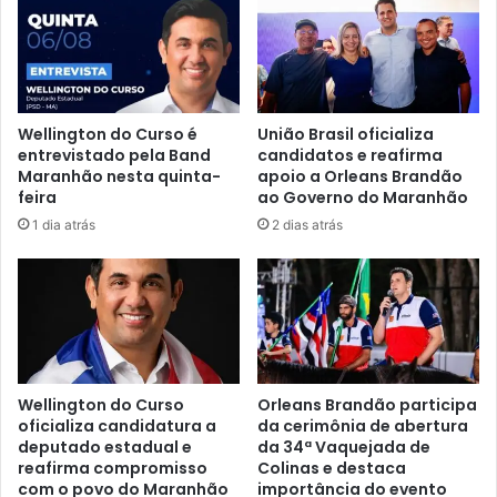
b
a
u
d
s
o
c
S
a
o
s
Wellington do Curso é
União Brasil oficializa
l
a
entrevistado pela Band
candidatos e reafirma
i
p
Maranhão nesta quinta-
apoio a Orleans Brandão
d
ó
feira
ao Governo do Maranhão
a
s
1 dia atrás
2 dias atrás
r
c
i
a
e
m
d
i
a
n
d
h
e
ã
d
o
Wellington do Curso
Orleans Brandão participa
e
c
oficializa candidatura a
da cerimônia de abertura
i
deputado estadual e
da 34ª Vaquejada de
o
m
reafirma compromisso
Colinas e destaca
m
com o povo do Maranhão
importância do evento
p
á