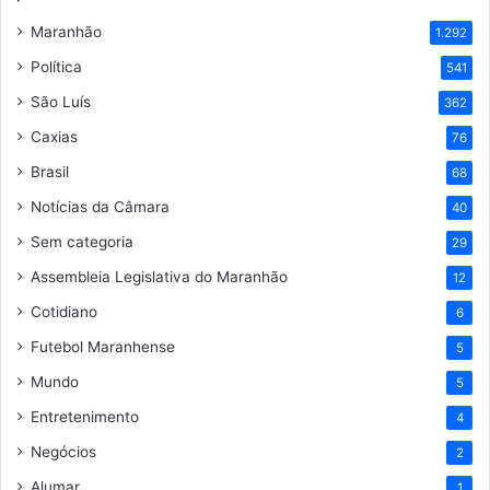
Maranhão
1.292
Política
541
São Luís
362
Caxias
76
Brasil
68
Notícias da Câmara
40
Sem categoria
29
Assembleia Legislativa do Maranhão
12
Cotidiano
6
Futebol Maranhense
5
Mundo
5
Entretenimento
4
Negócios
2
Alumar
1