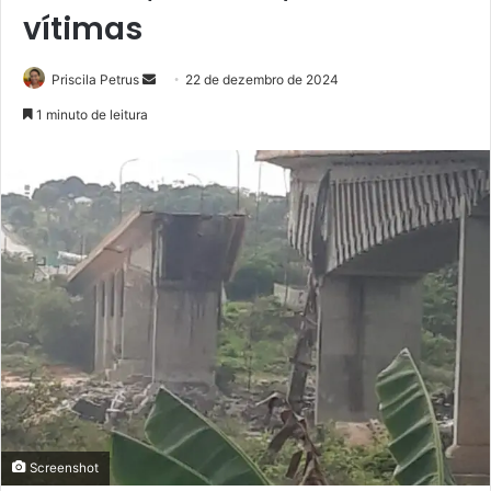
vítimas
Priscila Petrus
M
22 de dezembro de 2024
a
1 minuto de leitura
n
d
e
u
m
e
-
m
a
i
l
Screenshot