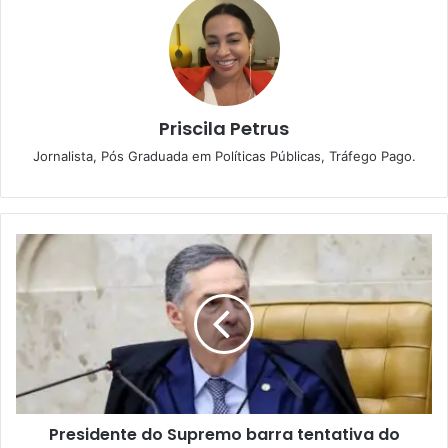
Priscila Petrus
Jornalista, Pós Graduada em Políticas Públicas, Tráfego Pago.
P
r
e
s
i
d
e
n
t
Presidente do Supremo barra tentativa do
e