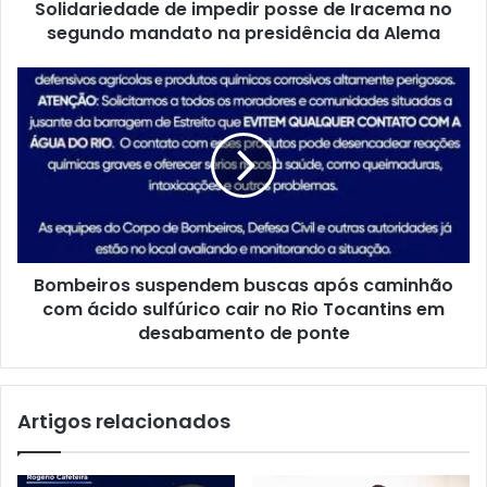
Solidariedade de impedir posse de Iracema no
d
o
segundo mandato na presidência da Alema
S
u
B
p
o
r
m
e
b
m
e
o
i
b
r
a
o
r
s
r
Bombeiros suspendem buscas após caminhão
s
a
com ácido sulfúrico cair no Rio Tocantins em
u
t
s
desabamento de ponte
e
p
n
e
t
n
Artigos relacionados
a
d
t
e
i
m
v