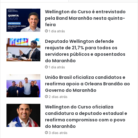
t
n
o
Wellington do Curso é entrevistado
c
d
pela Band Maranhão nesta quinta-
i
e
feira
a
p
1 dia atrás
d
o
a
n
Deputado Wellington defende
A
t
reajuste de 21,7% para todos os
l
e
servidores públicos e aposentados
e
do Maranhão
m
1 dia atrás
a
União Brasil oficializa candidatos e
reafirma apoio a Orleans Brandão ao
Governo do Maranhão
2 dias atrás
Wellington do Curso oficializa
candidatura a deputado estadual e
reafirma compromisso com o povo
do Maranhão
3 dias atrás