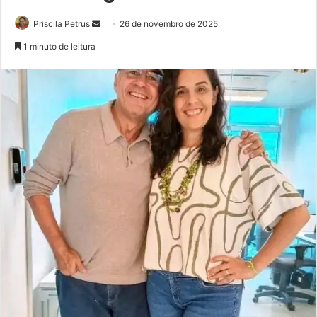
Priscila Petrus
M
26 de novembro de 2025
a
1 minuto de leitura
n
d
e
u
m
e
-
m
a
i
l