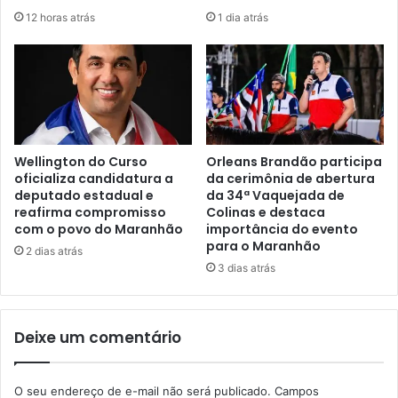
d
c
12 horas atrás
1 dia atrás
e
i
d
a
a
d
r
o
e
r
e
a
l
“
e
G
Wellington do Curso
Orleans Brandão participa
i
r
oficializa candidatura a
da cerimônia de abertura
ç
deputado estadual e
da 34ª Vaquejada de
a
reafirma compromisso
Colinas e destaca
ã
m
com o povo do Maranhão
importância do evento
o
p
para o Maranhão
d
o
2 dias atrás
e
3 dias atrás
l
I
a
r
”
a
é
Deixe um comentário
c
e
e
x
m
e
O seu endereço de e-mail não será publicado.
Campos