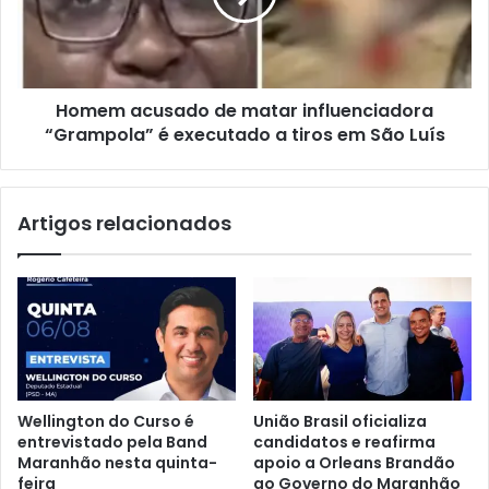
e
a
n
c
t
u
o
s
e
Homem acusado de matar influenciadora
a
c
“Grampola” é executado a tiros em São Luís
d
o
o
n
d
f
e
Artigos relacionados
i
m
r
a
m
t
a
a
l
r
e
i
g
n
a
f
l
l
Wellington do Curso é
União Brasil oficializa
i
u
entrevistado pela Band
candidatos e reafirma
d
e
Maranhão nesta quinta-
apoio a Orleans Brandão
a
n
feira
ao Governo do Maranhão