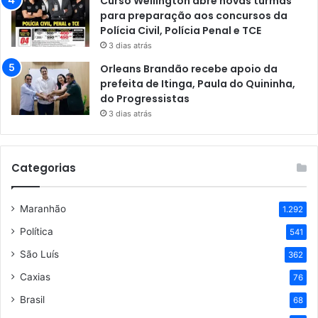
Curso Wellington abre novas turmas
para preparação aos concursos da
Polícia Civil, Polícia Penal e TCE
3 dias atrás
Orleans Brandão recebe apoio da
prefeita de Itinga, Paula do Quininha,
do Progressistas
3 dias atrás
Categorias
Maranhão
1.292
Política
541
São Luís
362
Caxias
76
Brasil
68