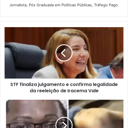
Jornalista, Pós Graduada em Políticas Públicas, Tráfego Pago.
S
T
F
f
i
n
a
l
i
STF finaliza julgamento e confirma legalidade
z
da reeleição de Iracema Vale
a
j
u
H
l
o
g
m
a
e
m
m