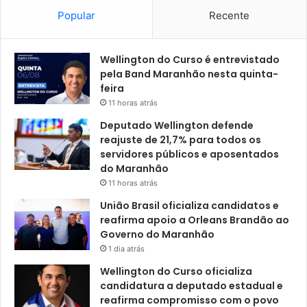
l
Popular
Recente
Wellington do Curso é entrevistado
pela Band Maranhão nesta quinta-
feira
11 horas atrás
Deputado Wellington defende
reajuste de 21,7% para todos os
servidores públicos e aposentados
do Maranhão
11 horas atrás
União Brasil oficializa candidatos e
reafirma apoio a Orleans Brandão ao
Governo do Maranhão
1 dia atrás
Wellington do Curso oficializa
candidatura a deputado estadual e
reafirma compromisso com o povo