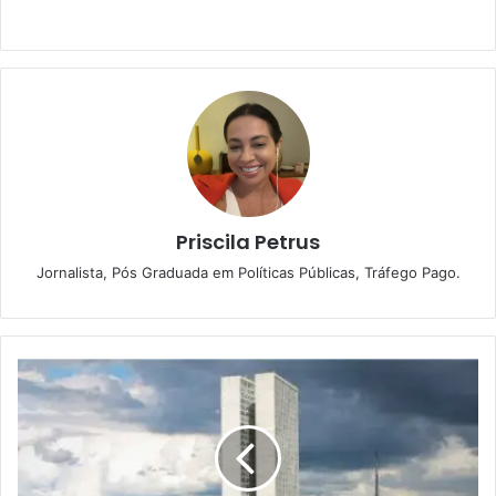
Priscila Petrus
Jornalista, Pós Graduada em Políticas Públicas, Tráfego Pago.
S
e
n
a
d
o