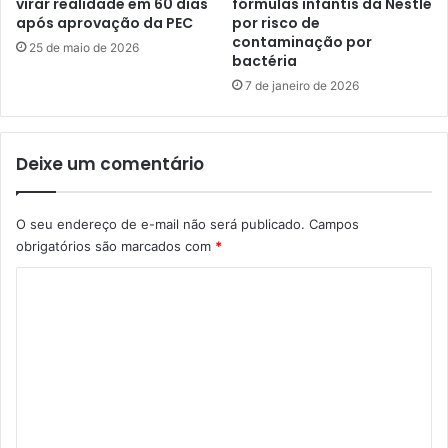
i
virar realidade em 60 dias
fórmulas infantis da Nestlé
n
após aprovação da PEC
por risco de
c
contaminação por
ã
a
25 de maio de 2026
bactéria
o
a
p
p
7 de janeiro de 2026
o
o
d
i
e
o
Deixe um comentário
n
a
l
O seu endereço de e-mail não será publicado.
Campos
u
obrigatórios são marcados com
*
t
a
C
p
o
e
l
m
o
e
t
r
n
a
t
n