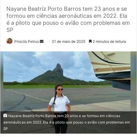
Nayane Beatriz Porto Barros tem 23 anos e se
formou em ciências aeronáuticas em 2022. Ela
é a piloto que pouso o avião com problemas em
SP
Priscila Petrus
M
31 de maio de 2025
2 minutos de leitura
a
n
d
e
u
m
e
-
m
a
Nayane Beatriz Porto Barros tem 23 anos e se formou em ciências
i
aeronáuticas em 2022. Ela é a piloto que pouso o avião com problemas em
SP
l