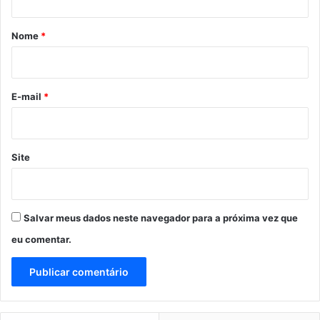
á
s
p
r
Nome
*
o
i
r
t
o
e
*
E-mail
*
d
i
g
n
Site
o
n
a
Z
Salvar meus dados neste navegador para a próxima vez que
o
n
eu comentar.
a
R
u
r
a