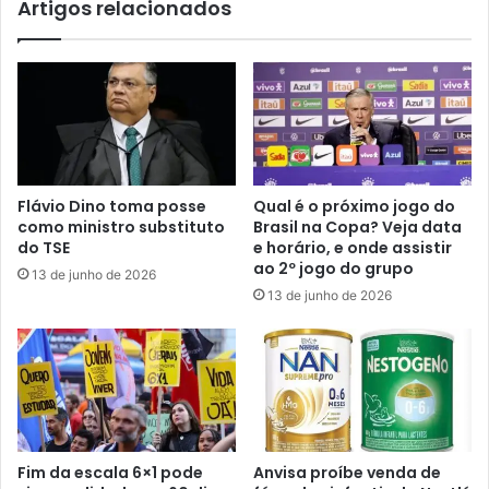
Artigos relacionados
b
i
e
c
t
i
s
p
;
a
v
d
e
e
j
p
a
l
Flávio Dino toma posse
Qual é o próximo jogo do
o
e
como ministro substituto
Brasil na Copa? Veja data
q
n
do TSE
e horário, e onde assistir
u
á
ao 2º jogo do grupo
13 de junho de 2026
e
r
13 de junho de 2026
p
i
o
a
d
e
e
r
e
a
o
t
q
i
u
f
Fim da escala 6×1 pode
Anvisa proíbe venda de
e