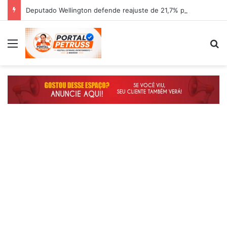
Deputado Wellington defende reajuste de 21,7% para todos os servidores públicos e aposentados do Maranhão
Menu
P