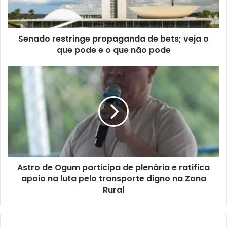
r
e
s
Senado restringe propaganda de bets; veja o
t
que pode e o que não pode
r
i
n
A
g
s
e
t
p
r
r
o
o
d
p
e
a
O
g
g
a
Astro de Ogum participa de plenária e ratifica
u
n
apoio na luta pelo transporte digno na Zona
m
d
p
Rural
a
a
d
r
e
t