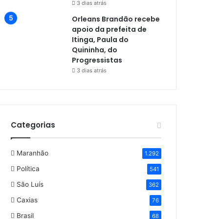
3 dias atrás
Orleans Brandão recebe
apoio da prefeita de
Itinga, Paula do
Quininha, do
Progressistas
3 dias atrás
Categorias
Maranhão
1.292
Política
541
São Luís
362
Caxias
76
Brasil
68