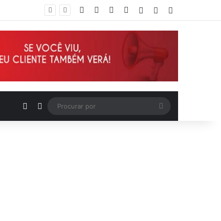
Facebook
X
YouTube
Instagram
Entrar
Artigo aleatório
Barra Lateral
Deputado Wellington defende reajuste de 21,7% para todos os servidores públicos e aposentados do Maranhão
Artigo aleatório
Switch skin
Procurar
por