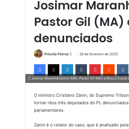
Josimar Maranh
Pastor Gil (MA)
denunciados
Priscila Petrus
M
28 de fevereiro de 2025
a
Facebook
X
Linkedin
Tumblr
Pinterest
Reddit
n
d
Josimar Maranhãozinho (MA), Pastor Gil (MA) e Bosco Costa 
e
u
O ministro Cristiano Zanin, do Supremo Tribuna
m
tornar réus três deputados do PL denunciado
e
-
parlamentares.
m
a
Zanin é o relator do caso, que é analisado pel