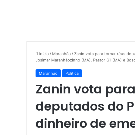
Início
/
Maranhão
/
Zanin vota para tornar réus de
Josimar Maranhãozinho (MA), Pastor Gil (MA) e Bos
Maranhão
Política
Zanin vota para
deputados do PL
dinheiro de em