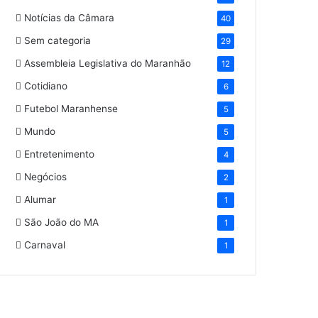
Notícias da Câmara
40
Sem categoria
29
Assembleia Legislativa do Maranhão
12
Cotidiano
6
Futebol Maranhense
5
Mundo
5
Entretenimento
4
Negócios
2
Alumar
1
São João do MA
1
Carnaval
1