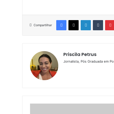
Facebook
X
Linkedin
Tumblr
Compartilhar
Priscila Petrus
Jornalista, Pós Graduada em Pol
P
r