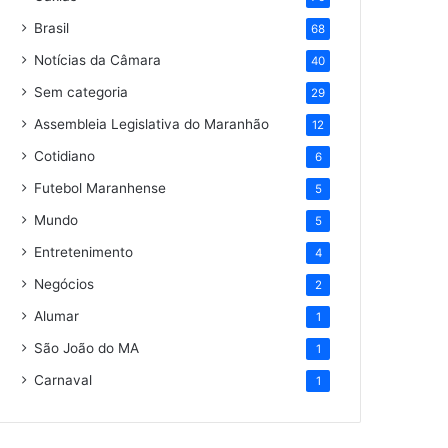
Brasil
68
Notícias da Câmara
40
Sem categoria
29
Assembleia Legislativa do Maranhão
12
Cotidiano
6
Futebol Maranhense
5
Mundo
5
Entretenimento
4
Negócios
2
Alumar
1
São João do MA
1
Carnaval
1