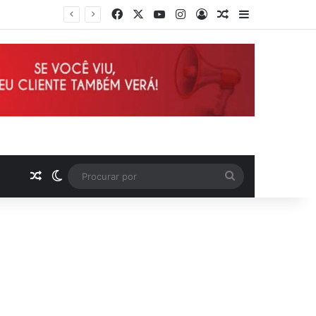
Facebook
X
YouTube
Instagram
Entrar
Artigo aleatório
Barra Latera
Deputado Wellington defende reajuste de 21,7% para todos os servidores públicos e aposentados do Maranhão
Artigo aleatório
Switch skin
Procurar
por