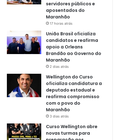
servidores públicos e
aposentados do
Maranhão
17 horas atrás
União Brasil oficializa
candidatos e reafirma
apoio a Orleans
Brandão ao Governo do
Maranhão
2 dias atrás
Wellington do Curso
oficializa candidatura a
deputado estadual e
reafirma compromisso
com o povo do
Maranhão
3 dias atrás
Curso Wellington abre
novas turmas para
preparação aos