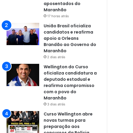
aposentados do
Maranhão
17 horas atrás
União Brasil oficializa
candidatos e reafirma
apoio a Orleans
Brandão ao Governo do
Maranhão
2 dias atrás
Wellington do Curso
oficializa candidatura a
deputado estadual e
reafirma compromisso
com o povo do
Maranhão
3 dias atrás
Curso Wellington abre
novas turmas para
preparação aos
concursos da Polícia