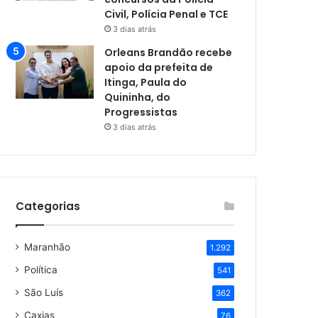
Civil, Polícia Penal e TCE
3 dias atrás
Orleans Brandão recebe
apoio da prefeita de
Itinga, Paula do
Quininha, do
Progressistas
3 dias atrás
Categorias
Maranhão
1.292
Política
541
São Luís
362
Caxias
76