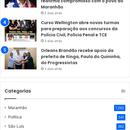
reafirma compromisso com o povo do
Maranhão
2 dias atrás
Curso Wellington abre novas turmas
para preparação aos concursos da
Polícia Civil, Polícia Penal e TCE
3 dias atrás
Orleans Brandão recebe apoio da
prefeita de Itinga, Paula do Quininha,
do Progressistas
3 dias atrás
Categorias
Maranhão
1.292
Política
541
São Luís
362