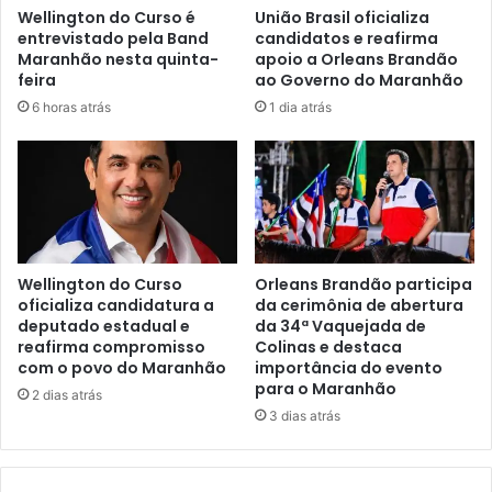
o
Wellington do Curso é
União Brasil oficializa
m
u
entrevistado pela Band
candidatos e reafirma
i
r
Maranhão nesta quinta-
apoio a Orleans Brandão
n
o
feira
ao Governo do Maranhão
a
,
6 horas atrás
1 dia atrás
r
O
q
r
u
l
e
e
i
a
m
n
p
s
e
B
Wellington do Curso
Orleans Brandão participa
d
r
oficializa candidatura a
da cerimônia de abertura
e
deputado estadual e
da 34ª Vaquejada de
a
reafirma compromisso
Colinas e destaca
a
n
com o povo do Maranhão
importância do evento
s
d
para o Maranhão
s
ã
2 dias atrás
e
3 dias atrás
o
m
t
b
r
l
a