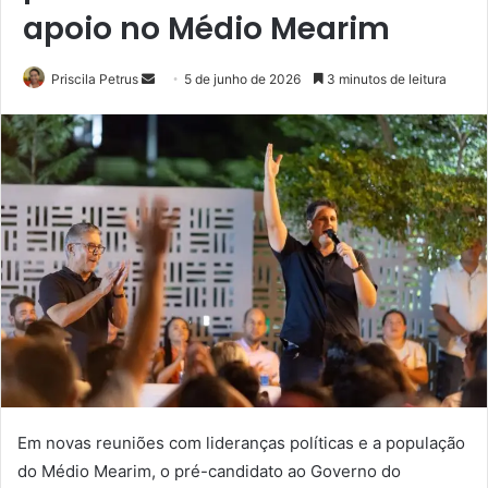
apoio no Médio Mearim
Priscila Petrus
M
5 de junho de 2026
3 minutos de leitura
a
n
d
e
u
m
e
-
m
a
i
l
Em novas reuniões com lideranças políticas e a população
do Médio Mearim, o pré-candidato ao Governo do