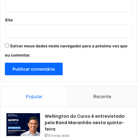
g
i
i
r
o
a
Site
F
s
r
o
t
Salvar meus dados neste navegador para a próxima vez que
a
eu comentar.
Popular
Recente
Wellington do Curso é entrevistado
pela Band Maranhão nesta quinta-
feira
6 horas atrás