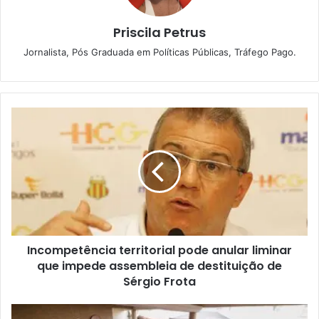
Priscila Petrus
Jornalista, Pós Graduada em Políticas Públicas, Tráfego Pago.
I
n
c
o
m
p
e
t
ê
Incompetência territorial pode anular liminar
n
que impede assembleia de destituição de
c
i
Sérgio Frota
a
t
E