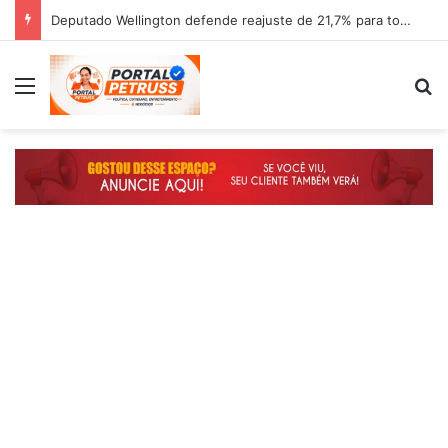
Deputado Wellington defende reajuste de 21,7% para todos os servidores públicos e aposentados do Maranhão
Menu
P