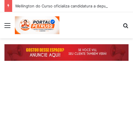
Wellington do Curso oficializa candidatura a deputado estadual e reafirma compromisso com o povo do Maranhão
Menu
P