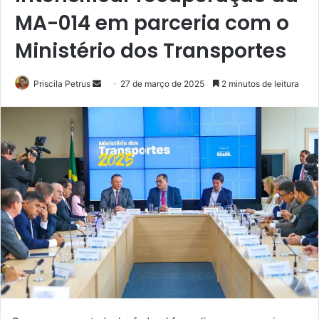
MA-014 em parceria com o
Ministério dos Transportes
Priscila Petrus
M
27 de março de 2025
2 minutos de leitura
a
n
d
e
u
m
e
-
m
a
i
l