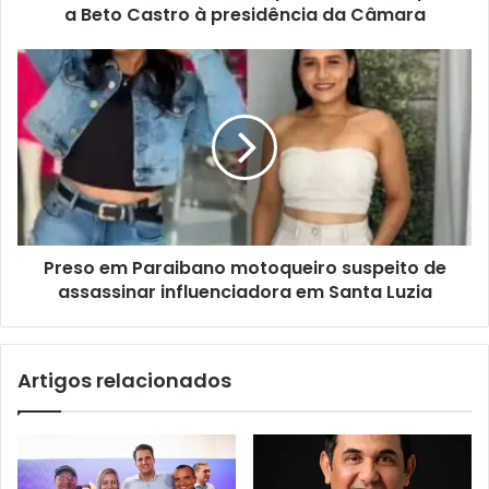
a Beto Castro à presidência da Câmara
o
v
a
P
i
r
à
e
t
s
r
o
i
e
b
m
u
P
n
a
a
Preso em Paraibano motoqueiro suspeito de
r
p
assassinar influenciadora em Santa Luzia
a
a
i
r
b
a
a
Artigos relacionados
d
n
e
o
c
m
l
o
a
t