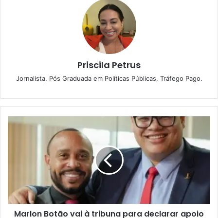
Priscila Petrus
Jornalista, Pós Graduada em Políticas Públicas, Tráfego Pago.
M
a
r
l
o
n
B
o
t
Marlon Botão vai à tribuna para declarar apoio
ã