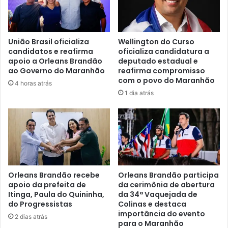
r
o
a
q
r
u
a
e
União Brasil oficializa
Wellington do Curso
p
i
candidatos e reafirma
oficializa candidatura a
o
r
apoio a Orleans Brandão
deputado estadual e
i
o
ao Governo do Maranhão
reafirma compromisso
o
s
com o povo do Maranhão
4 horas atrás
a
u
1 dia atrás
B
s
e
p
t
e
o
i
C
t
a
o
s
d
t
e
Orleans Brandão recebe
Orleans Brandão participa
r
apoio da prefeita de
da cerimônia de abertura
a
Itinga, Paula do Quininha,
da 34ª Vaquejada de
o
s
do Progressistas
Colinas e destaca
à
s
importância do evento
p
a
2 dias atrás
para o Maranhão
r
s