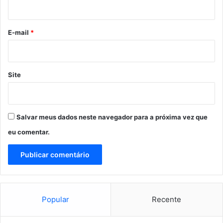
i
S
a
o
n
*
E-mail
*
t
a
L
u
Site
z
i
a
Salvar meus dados neste navegador para a próxima vez que
eu comentar.
Popular
Recente