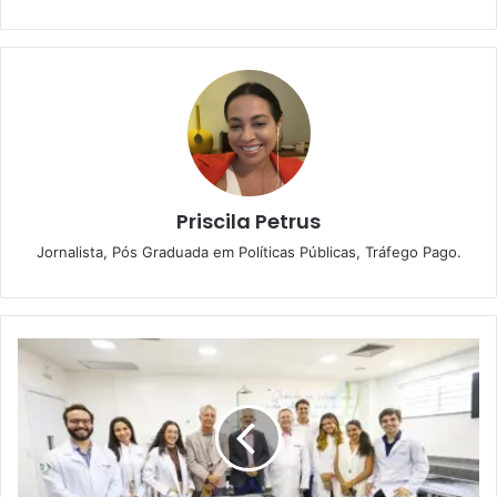
Priscila Petrus
Jornalista, Pós Graduada em Políticas Públicas, Tráfego Pago.
B
r
a
n
d
ã
o