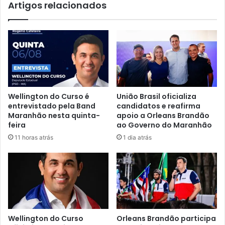
Artigos relacionados
c
n
i
a
o
v
n
a
a
e
l
s
d
q
o
u
C
e
Wellington do Curso é
União Brasil oficializa
e
m
entrevistado pela Band
candidatos e reafirma
n
a
Maranhão nesta quinta-
apoio a Orleans Brandão
t
q
feira
ao Governo do Maranhão
r
u
11 horas atrás
1 dia atrás
o
e
d
d
e
e
C
s
i
v
ê
i
n
o
c
u
Wellington do Curso
Orleans Brandão participa
i