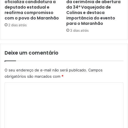
d
oficializa candidatura a
da cerimônia de abertura
a
deputado estadual e
da 34ª Vaquejada de
i
s
reafirma compromisso
Colinas e destaca
n
com o povo do Maranhão
importância do evento
d
h
para o Maranhão
a
e
2 dias atrás
S
3 dias atrás
i
a
r
ú
o
d
d
Deixe um comentário
e
e
d
m
a
e
O seu endereço de e-mail não será publicado.
Campos
U
r
obrigatórios são marcados com
*
n
e
i
n
C
v
d
o
e
a
r
e
m
s
s
e
i
c
d
o
n
a
l