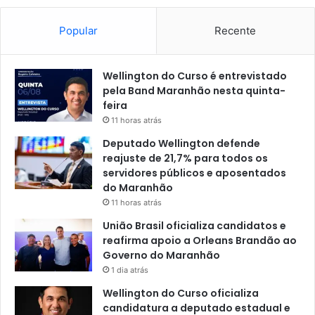
U
e
Popular
Recente
m
a
)
Wellington do Curso é entrevistado
,
pela Band Maranhão nesta quinta-
e
feira
m
11 horas atrás
S
ã
Deputado Wellington defende
o
reajuste de 21,7% para todos os
L
servidores públicos e aposentados
u
do Maranhão
í
11 horas atrás
s
União Brasil oficializa candidatos e
reafirma apoio a Orleans Brandão ao
Governo do Maranhão
1 dia atrás
Wellington do Curso oficializa
candidatura a deputado estadual e