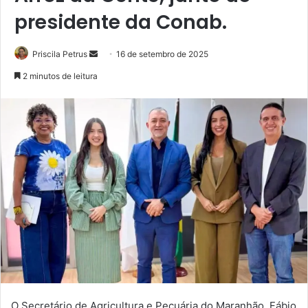
presidente da Conab.
Priscila Petrus
M
16 de setembro de 2025
a
2 minutos de leitura
n
d
e
u
m
e
-
m
a
i
l
O Secretário de Agricultura e Pecuária do Maranhão, Fábio