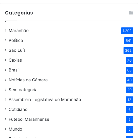
Categorias
Maranhão
1.292
Política
541
São Luís
362
Caxias
76
Brasil
68
Notícias da Câmara
40
Sem categoria
29
Assembleia Legislativa do Maranhão
12
Cotidiano
6
Futebol Maranhense
5
Mundo
5