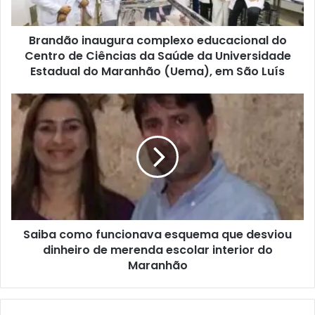
i
n
Brandão inaugura complexo educacional do
a
Centro de Ciências da Saúde da Universidade
u
g
Estadual do Maranhão (Uema), em São Luís
u
r
S
a
a
c
i
o
b
m
a
p
c
l
o
e
m
x
o
o
Saiba como funcionava esquema que desviou
f
e
dinheiro de merenda escolar interior do
u
d
n
Maranhão
u
c
c
i
a
o