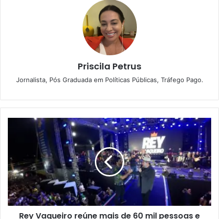
Priscila Petrus
Jornalista, Pós Graduada em Políticas Públicas, Tráfego Pago.
R
e
y
V
a
q
u
e
i
Rey Vaqueiro reúne mais de 60 mil pessoas e
r