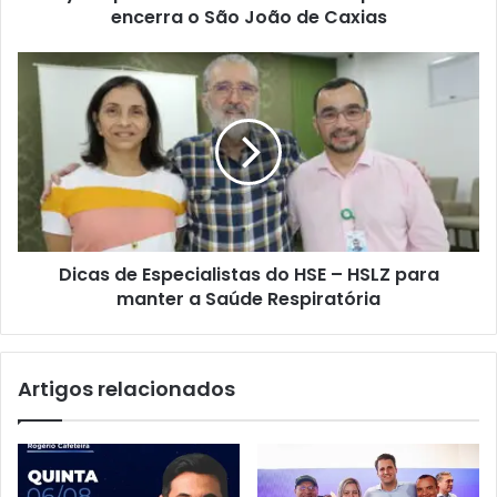
encerra o São João de Caxias
o
r
e
D
ú
i
n
c
e
a
m
s
a
d
i
e
s
E
d
s
e
Dicas de Especialistas do HSE – HSLZ para
p
6
manter a Saúde Respiratória
e
0
c
m
i
i
a
Artigos relacionados
l
l
p
i
e
s
s
t
s
a