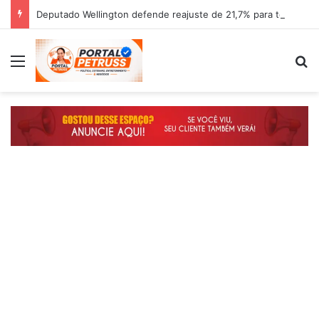
Deputado Wellington defende reajuste de 21,7% para todos os servidores públicos e aposentados do Maranhão
Menu
P