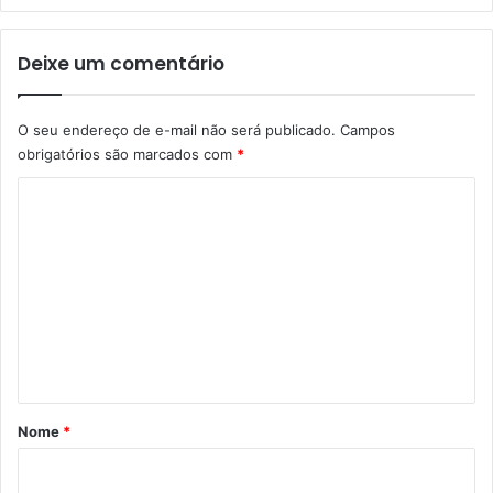
a
a
S
x
a
Deixe um comentário
i
ú
a
d
s
e
O seu endereço de e-mail não será publicado.
Campos
R
obrigatórios são marcados com
*
e
s
C
p
o
i
r
m
a
e
t
ó
n
r
t
i
á
a
r
Nome
*
i
o