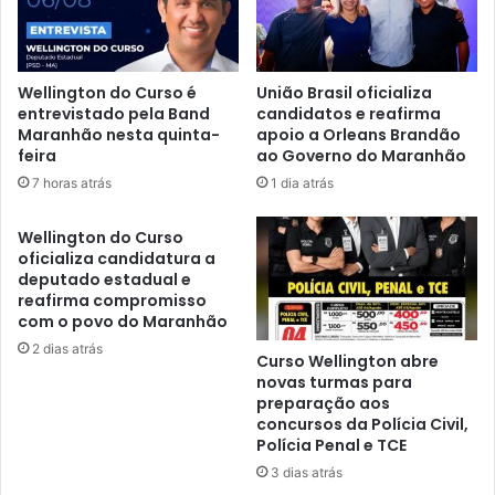
o
s
a
d
s
o
e
H
Wellington do Curso é
União Brasil oficializa
e
S
entrevistado pela Band
candidatos e reafirma
n
E
Maranhão nesta quinta-
apoio a Orleans Brandão
c
–
feira
ao Governo do Maranhão
e
H
7 horas atrás
1 dia atrás
r
S
r
L
Wellington do Curso
a
Z
oficializa candidatura a
o
p
deputado estadual e
S
a
reafirma compromisso
ã
r
com o povo do Maranhão
o
a
2 dias atrás
J
m
Curso Wellington abre
o
a
novas turmas para
ã
preparação aos
n
concursos da Polícia Civil,
o
t
Polícia Penal e TCE
d
e
e
r
3 dias atrás
C