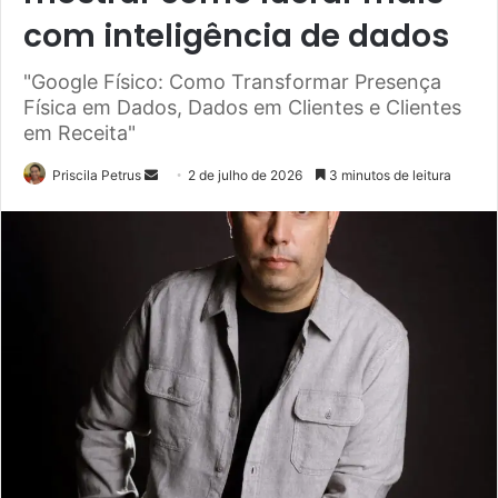
com inteligência de dados
"Google Físico: Como Transformar Presença
Física em Dados, Dados em Clientes e Clientes
em Receita"
Priscila Petrus
M
2 de julho de 2026
3 minutos de leitura
a
n
d
e
u
m
e
-
m
a
i
l