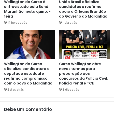
Wellington do Curso é
União Brasil oficializa
a
a
entrevistado pela Band
candidatos e reafirma
P
S
Maranhão nesta quinta-
apoio a Orleans Brandão
o
a
feira
ao Governo do Maranhão
l
r
11 horas atrás
1 dia atrás
í
n
t
e
i
y
c
q
a
u
2
e
0
t
2
r
Wellington do Curso
Curso Wellington abre
5
a
oficializa candidatura a
novas turmas para
r
deputado estadual e
preparação aos
v
reafirma compromisso
concursos da Polícia Civil,
e
a
com o povo do Maranhão
Polícia Penal e TCE
ú
l
n
u
2 dias atrás
3 dias atrás
e
t
p
a
r
c
Deixe um comentário
i
o