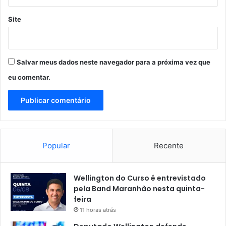
i
Site
n
a
s
d
Salvar meus dados neste navegador para a próxima vez que
o
M
eu comentar.
a
r
a
n
h
ã
Popular
Recente
o
Wellington do Curso é entrevistado
pela Band Maranhão nesta quinta-
feira
11 horas atrás