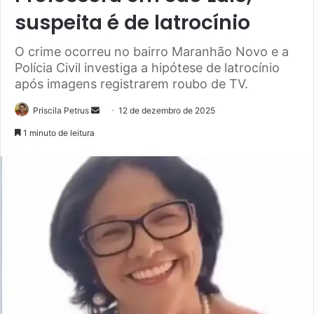
suspeita é de latrocínio
O crime ocorreu no bairro Maranhão Novo e a
Polícia Civil investiga a hipótese de latrocínio
após imagens registrarem roubo de TV.
Priscila Petrus
M
12 de dezembro de 2025
a
1 minuto de leitura
n
d
e
u
m
e
-
m
a
i
l