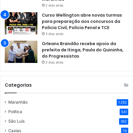
2 dias atrás
Curso Wellington abre novas turmas
para preparação aos concursos da
Polícia Civil, Polícia Penal e TCE
3 dias atrás
Orleans Brandão recebe apoio da
prefeita de Itinga, Paula do Quininha,
do Progressistas
3 dias atrás
Categorias
Maranhão
1.292
Política
541
São Luís
362
Caxias
76