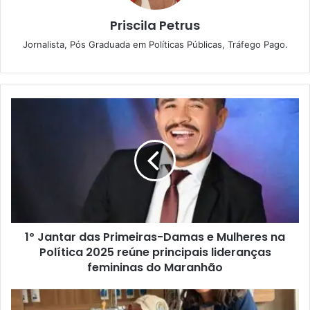
Priscila Petrus
Jornalista, Pós Graduada em Políticas Públicas, Tráfego Pago.
1
º
J
a
n
t
a
r
d
1º Jantar das Primeiras-Damas e Mulheres na
a
Política 2025 reúne principais lideranças
s
P
femininas do Maranhão
r
i
L
m