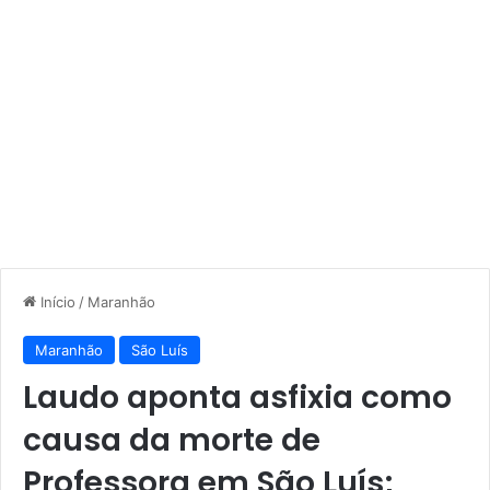
Início
/
Maranhão
Maranhão
São Luís
Laudo aponta asfixia como
causa da morte de
Professora em São Luís;