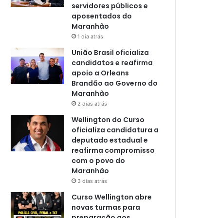
servidores públicos e
aposentados do
Maranhão
1 dia atrás
União Brasil oficializa
candidatos e reafirma
apoio a Orleans
Brandão ao Governo do
Maranhão
2 dias atrás
Wellington do Curso
oficializa candidatura a
deputado estadual e
reafirma compromisso
com o povo do
Maranhão
3 dias atrás
Curso Wellington abre
novas turmas para
preparação aos