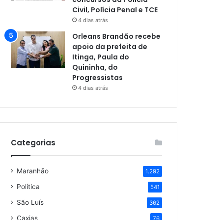
Civil, Polícia Penal e TCE
4 dias atrás
Orleans Brandão recebe
apoio da prefeita de
Itinga, Paula do
Quininha, do
Progressistas
4 dias atrás
Categorias
Maranhão
1.292
Política
541
São Luís
362
Caxias
76