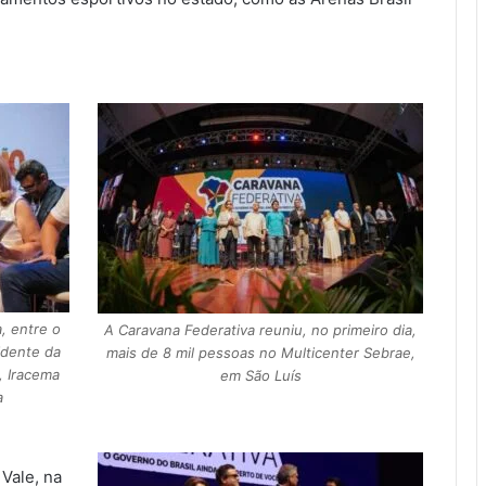
, entre o
A Caravana Federativa reuniu, no primeiro dia,
idente da
mais de 8 mil pessoas no Multicenter Sebrae,
, Iracema
em São Luís
a
Vale, na