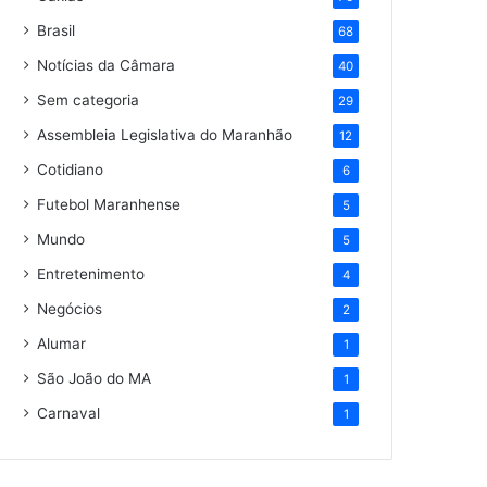
Brasil
68
Notícias da Câmara
40
Sem categoria
29
Assembleia Legislativa do Maranhão
12
Cotidiano
6
Futebol Maranhense
5
Mundo
5
Entretenimento
4
Negócios
2
Alumar
1
São João do MA
1
Carnaval
1