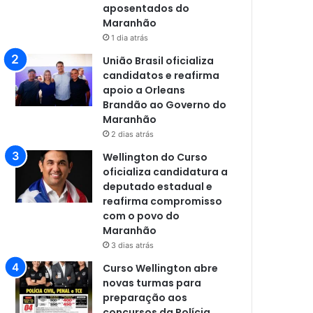
aposentados do
Maranhão
1 dia atrás
União Brasil oficializa
candidatos e reafirma
apoio a Orleans
Brandão ao Governo do
Maranhão
2 dias atrás
Wellington do Curso
oficializa candidatura a
deputado estadual e
reafirma compromisso
com o povo do
Maranhão
3 dias atrás
Curso Wellington abre
novas turmas para
preparação aos
concursos da Polícia