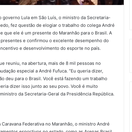
 governo Lula em São Luís, o ministro da Secretaria-
edo, fez questão de elogiar o trabalho do colega André
se que ele é um presente do Maranhão para o Brasil. A
s presentes e confirmou o excelente desempenho do
 incentivo e desenvolvimento do esporte no país.
e reuniu, na abertura, mais de 8 mil pessoas no
dação especial a André Fufuca. “Eu queria dizer,
o deu para o Brasil. Você está fazendo um trabalho
eria dizer isso junto ao seu povo. Você é muito
 ministro da Secretaria-Geral da Presidência República.
 Caravana Federativa no Maranhão, o ministro André
amentos esportivos no estado, como as Arenas Brasil