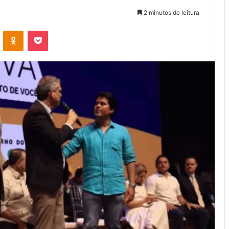
2 minutos de leitura
VK
OK
Pocket