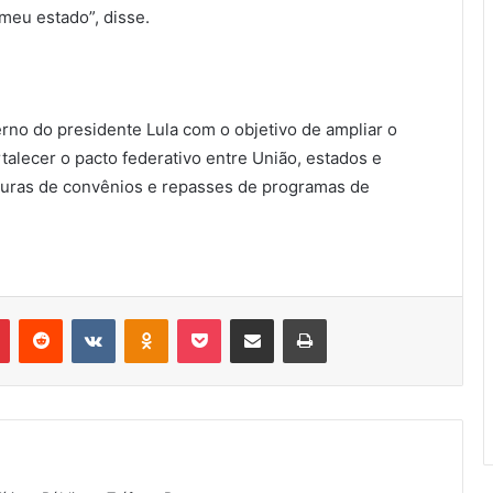
meu estado”, disse.
erno do presidente Lula com o objetivo de ampliar o
rtalecer o pacto federativo entre União, estados e
turas de convênios e repasses de programas de
Pinterest
Reddit
VK
OK
Pocket
Compartilhar via e-mail
Imprimir