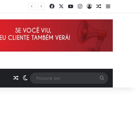
Facebook
X
YouTube
Instagram
Entrar
Artigo aleatório
Barra Latera
Deputado Wellington defende reajuste de 21,7% para todos os servidores públicos e aposentados do Maranhão
Artigo aleatório
Switch skin
Procurar
por