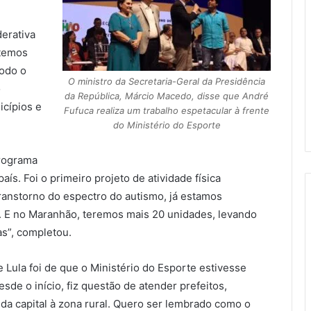
erativa
 temos
todo o
O ministro da Secretaria-Geral da Presidência
o
da República, Márcio Macedo, disse que André
cípios e
Fufuca realiza um trabalho espetacular à frente
do Ministério do Esporte
programa
ís. Foi o primeiro projeto de atividade física
ranstorno do espectro do autismo, já estamos
. E no Maranhão, teremos mais 20 unidades, levando
as”, completou.
 Lula foi de que o Ministério do Esporte estivesse
de o início, fiz questão de atender prefeitos,
a capital à zona rural. Quero ser lembrado como o