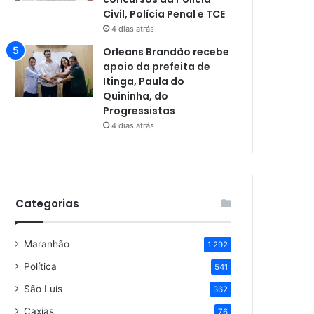
Civil, Polícia Penal e TCE
4 dias atrás
Orleans Brandão recebe
apoio da prefeita de
Itinga, Paula do
Quininha, do
Progressistas
4 dias atrás
Categorias
Maranhão
1.292
Política
541
São Luís
362
Caxias
76