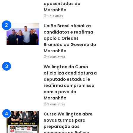
aposentados do
Maranhão
1 dia atrás
União Brasil oficializa
candidatos e reafirma
apoio a Orleans
Brandão ao Governo do
Maranhão
2 dias atrás
Wellington do Curso
oficializa candidatura a
deputado estadual e
reafirma compromisso
com o povo do
Maranhão
3 dias atrás
Curso Wellington abre
novas turmas para
preparação aos
concursos da Polícia