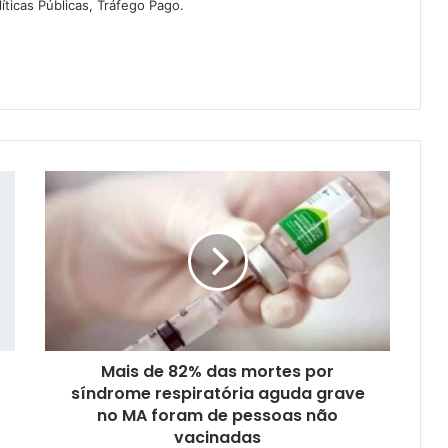
íticas Públicas, Tráfego Pago.
M
a
i
s
d
e
8
2
%
Mais de 82% das mortes por
d
síndrome respiratória aguda grave
a
s
no MA foram de pessoas não
m
vacinadas