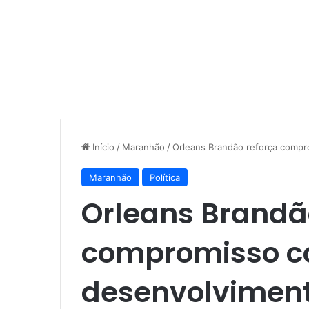
Início
/
Maranhão
/
Orleans Brandão reforça compr
Maranhão
Política
Orleans Brandã
compromisso c
desenvolviment