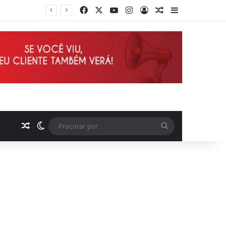
Facebook
X
YouTube
Instagram
Entrar
Artigo aleatório
Barra Latera
Deputado Wellington defende reajuste de 21,7% para todos os servidores públicos e aposentados do Maranhão
Artigo aleatório
Switch skin
Procurar
por