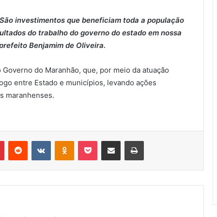
São investimentos que beneficiam toda a população
sultados do trabalho do governo do estado em nossa
prefeito Benjamim de Oliveira.
do Governo do Maranhão, que, por meio da atuação
álogo entre Estado e municípios, levando ações
os maranhenses.
Pinterest
Reddit
VK
OK
Pocket
Compartilhar via e-mail
Imprimir