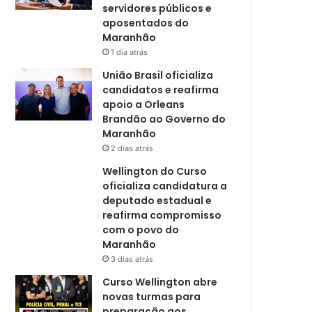
servidores públicos e
aposentados do
Maranhão
1 dia atrás
União Brasil oficializa
candidatos e reafirma
apoio a Orleans
Brandão ao Governo do
Maranhão
2 dias atrás
Wellington do Curso
oficializa candidatura a
deputado estadual e
reafirma compromisso
com o povo do
Maranhão
3 dias atrás
Curso Wellington abre
novas turmas para
preparação aos