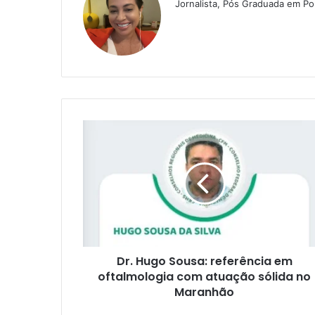
Jornalista, Pós Graduada em Pol
D
r
.
H
u
g
o
S
o
Dr. Hugo Sousa: referência em
u
oftalmologia com atuação sólida no
s
a
Maranhão
: