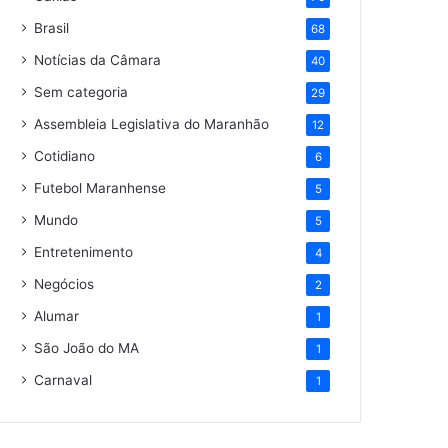
Brasil
68
Notícias da Câmara
40
Sem categoria
29
Assembleia Legislativa do Maranhão
12
Cotidiano
6
Futebol Maranhense
5
Mundo
5
Entretenimento
4
Negócios
2
Alumar
1
São João do MA
1
Carnaval
1