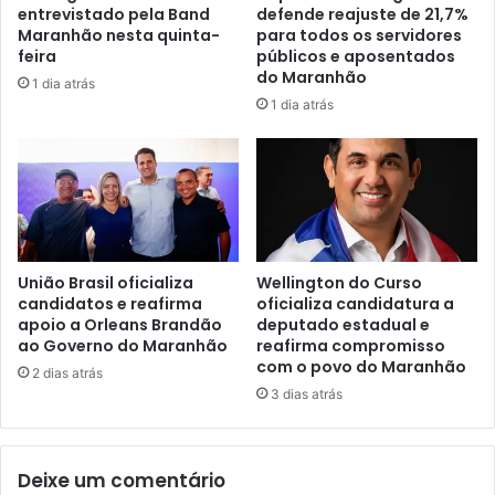
s
entrevistado pela Band
defende reajuste de 21,7%
b
r
Maranhão nesta quinta-
para todos os servidores
u
e
feira
públicos e aposentados
l
c
do Maranhão
1 dia atrás
a
e
1 dia atrás
n
b
t
e
e
L
s
e
e
o
b
n
a
a
r
r
União Brasil oficializa
Wellington do Curso
r
candidatos e reafirma
oficializa candidatura a
d
apoio a Orleans Brandão
deputado estadual e
a
o
ao Governo do Maranhão
reafirma compromisso
q
e
com o povo do Maranhão
u
W
2 dias atrás
e
3 dias atrás
a
i
s
r
h
o
i
Deixe um comentário
s
n