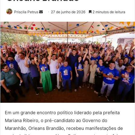
Priscila Petrus
M
27 de junho de 2026
2 minutos de leitura
a
n
d
e
u
m
e
-
m
a
i
l
Em um grande encontro político liderado pela prefeita
Mariana Ribeiro, o pré-candidato ao Governo do
Maranhão, Orleans Brandão, recebeu manifestações de