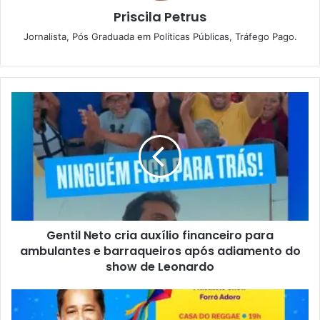
Priscila Petrus
Jornalista, Pós Graduada em Políticas Públicas, Tráfego Pago.
G
e
n
t
i
l
N
e
t
Gentil Neto cria auxílio financeiro para
o
ambulantes e barraqueiros após adiamento do
c
r
show de Leonardo
i
a
S
a
e