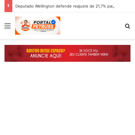
Deputado Wellington defende reajuste de 21,7% para todos os servidores públicos e aposentados do Maranhão
Menu
P