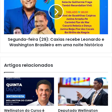
u
g
x
u
í
n
l
d
i
a
o
-
f
f
i
Segunda-feira (29): Caxias recebe Leonardo e
e
n
Washington Brasileiro em uma noite histórica
i
a
r
n
a
c
(
Artigos relacionados
e
2
i
9
r
)
o
:
p
C
a
a
r
x
a
i
a
a
Wellington do Curso é
Deputado Wellington
m