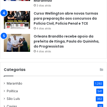
Maranhão
3 dias atrás
Curso Wellington abre novas turmas
para preparação aos concursos da
Polícia Civil, Polícia Penal e TCE
4 dias atrás
Orleans Brandão recebe apoio da
prefeita de Itinga, Paula do Quininha,
do Progressistas
4 dias atrás
Categorias
Maranhão
1.292
Política
541
São Luís
362
Caxias
76