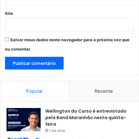
L
i
e
t
Site
o
e
n
h
a
i
r
s
Salvar meus dados neste navegador para a próxima vez que
d
t
o
ó
eu comentar.
r
i
c
a
Popular
Recente
Wellington do Curso é entrevistado
pela Band Maranhão nesta quinta-
feira
1 dia atrás