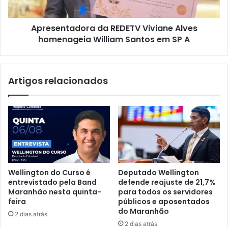
u
t
t
a
a
Apresentadora da REDETV Viviane Alves
d
p
homenageia William Santos em SP A
o
a
r
r
a
a
d
Artigos relacionados
p
a
r
R
e
E
f
D
e
E
i
T
t
V
o
V
d
i
Wellington do Curso é
Deputado Wellington
e
v
entrevistado pela Band
defende reajuste de 21,7%
A
i
Maranhão nesta quinta-
para todos os servidores
n
a
feira
públicos e aposentados
a
n
do Maranhão
2 dias atrás
p
e
2 dias atrás