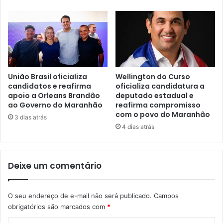
u
A
r
l
u
v
s
e
c
s
o
h
m
o
5
m
União Brasil oficializa
Wellington do Curso
8
candidatos e reafirma
oficializa candidatura a
e
apoio a Orleans Brandão
deputado estadual e
,
n
ao Governo do Maranhão
reafirma compromisso
2
a
com o povo do Maranhão
5
g
3 dias atrás
%
4 dias atrás
e
,
i
a
a
p
W
Deixe um comentário
o
i
n
l
t
l
O seu endereço de e-mail não será publicado.
Campos
a
i
obrigatórios são marcados com
*
p
a
e
m