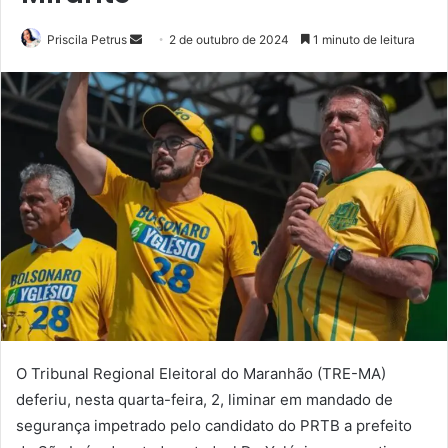
Priscila Petrus
M
2 de outubro de 2024
1 minuto de leitura
a
n
d
e
u
m
e
-
m
a
i
l
O Tribunal Regional Eleitoral do Maranhão (TRE-MA)
deferiu, nesta quarta-feira, 2, liminar em mandado de
segurança impetrado pelo candidato do PRTB a prefeito