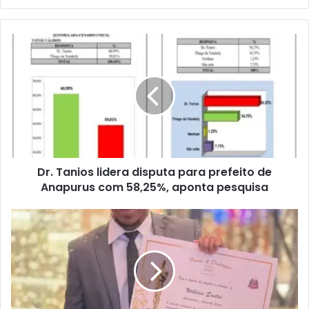
bsi
te
D
r
.
T
a
n
i
o
s
Dr. Tanios lidera disputa para prefeito de
l
Anapurus com 58,25%, aponta pesquisa
i
d
e
A
r
p
a
r
d
e
i
s
s
e
p
n