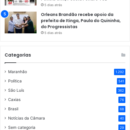
5 dias atrás
Orleans Brandão recebe apoio da
prefeita de Itinga, Paula do Quininha,
do Progressistas
5 dias atrás
Categorias
Maranhão
1.292
Política
541
São Luís
362
Caxias
76
Brasil
68
Notícias da Câmara
40
Sem categoria
29