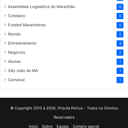
Assembleia Legislativa do Maranhão
12
Cotidiano
6
Futebol Maranhense
5
Mundo
5
Entretenimento
4
Negócios
2
Alumar
1
São João do MA
1
Carnaval
1
© Copyright 2015 à 2026, Priscila Petrus - Todos os Direitos
Reservados
Início
Sobre
Equipe
Compre agora!